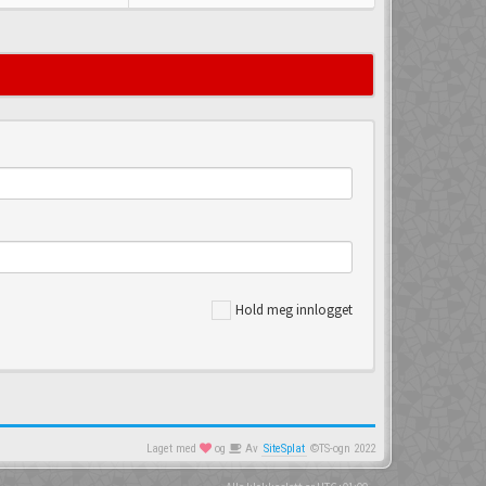
Hold meg innlogget
Laget med
og
Av
SiteSplat
©TS-ogn 2022