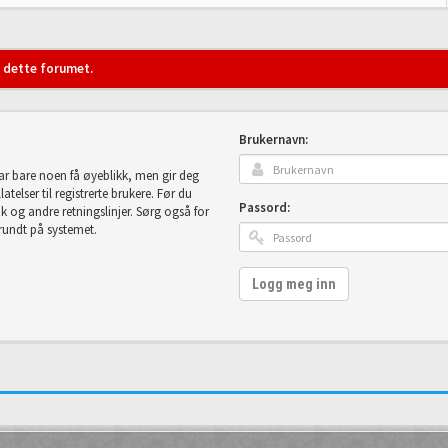
i dette forumet.
Brukernavn:
tar bare noen få øyeblikk, men gir deg
telser til registrerte brukere. Før du
Passord:
uk og andre retningslinjer. Sørg også for
 rundt på systemet.
Logg meg inn