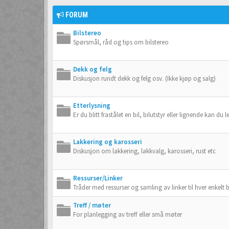
FORUM
Bilstereo
Spørsmål, råd og tips om bilstereo
Dekk og felg
Diskusjon rundt dekk og felg osv. (Ikke kjøp og salg)
Etterlysning
Er du blitt frastålet en bil, bilutstyr eller lignende kan du 
Lakkering og karosseri
Diskusjon om lakkering, lakkvalg, karosseri, rust etc
Ressurser/Linker
Tråder med ressurser og samling av linker til hver enkelt 
Treff / møter
For planlegging av treff eller små møter