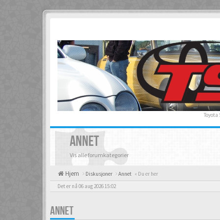
Toyota
ANNET
Vis alle forumkategorier
Hjem
Diskusjoner
Annet
« Du er her
Det er nå 06 aug 2026 15:02
ANNET