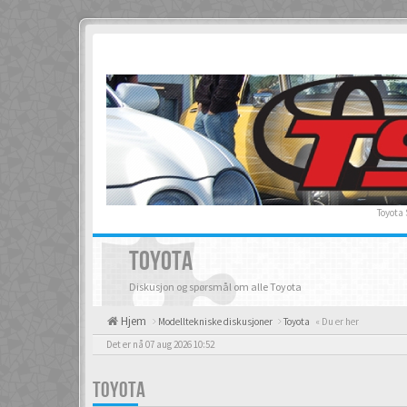
Toyota
TOYOTA
Diskusjon og spørsmål om alle Toyota
Hjem
Modelltekniske diskusjoner
Toyota
« Du er her
Det er nå 07 aug 2026 10:52
TOYOTA