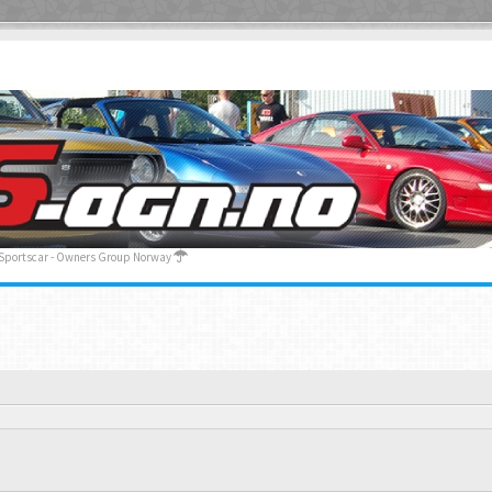
 Sportscar - Owners Group Norway