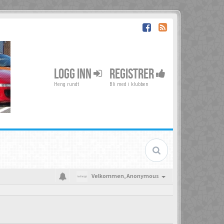
LOGG INN
REGISTRER
Heng rundt
Bli med i klubben
Velkommen,
Anonymous