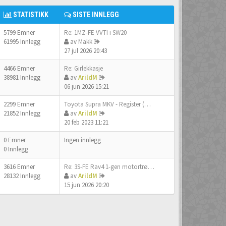
STATISTIKK
SISTE INNLEGG
5799 Emner
Re: 1MZ-FE VVTI i SW20
61995 Innlegg
av
Makk
27 jul 2026 20:43
4466 Emner
Re: Girlekkasje
38981 Innlegg
av
ArildM
06 jun 2026 15:21
2299 Emner
Toyota Supra MKV - Register (…
21852 Innlegg
av
ArildM
20 feb 2023 11:21
0 Emner
Ingen innlegg
0 Innlegg
3616 Emner
Re: 3S-FE Rav4 1-gen motortrø…
28132 Innlegg
av
ArildM
15 jun 2026 20:20