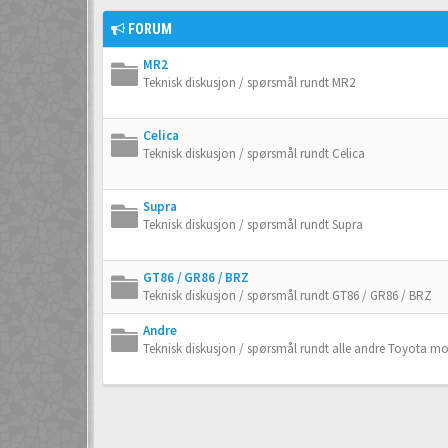
FORUM
MR2
Teknisk diskusjon / spørsmål rundt MR2
Celica
Teknisk diskusjon / spørsmål rundt Celica
Supra
Teknisk diskusjon / spørsmål rundt Supra
GT86 / GR86 / BRZ
Teknisk diskusjon / spørsmål rundt GT86 / GR86 / BRZ
Andre
Teknisk diskusjon / spørsmål rundt alle andre Toyota mo