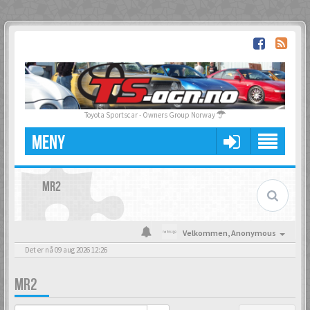
Toyota Sportscar - Owners Group Norway
MENY
MR2
Velkommen,
Anonymous
Det er nå 09 aug 2026 12:26
MR2