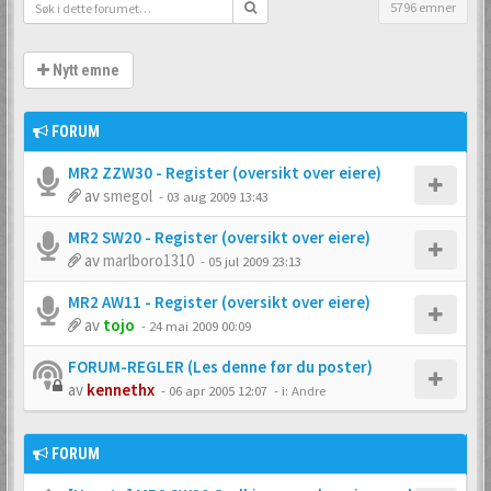
5796 emner
Nytt emne
FORUM
MR2 ZZW30 - Register (oversikt over eiere)
av
smegol
-
03 aug 2009 13:43
MR2 SW20 - Register (oversikt over eiere)
av
marlboro1310
-
05 jul 2009 23:13
MR2 AW11 - Register (oversikt over eiere)
av
tojo
-
24 mai 2009 00:09
FORUM-REGLER (Les denne før du poster)
av
kennethx
-
06 apr 2005 12:07
- i:
Andre
FORUM