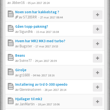
av
Jibber16
-
05 jun 2017 20:24
Noen som har kakkelstag ?
av
ST205RR
-
27 mai 2017 08:44
Gåen topp-pakning?
av
Sigurdhk
-
15 mai 2017 16:04
Hvem har MR2 MK3 med turbo?
av
Bugster
-
17 mai 2017 19:53
Beans
av
Svirre77
-
29 jan 2017 20:39
Girolje
av
gt1600
-
04 feb 2017 18:16
Installering av trd 0-300 speedo
av
Glenninatoren
-
28 jan 2017 20:14
Hjullager til mk2
av
JanMartin
-
18 jan 2017 10:06