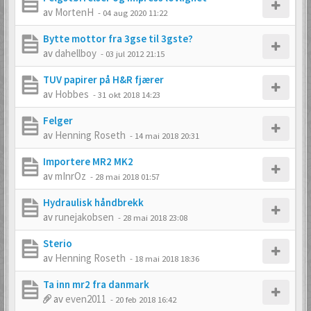
av
MortenH
-
04 aug 2020 11:22
Bytte mottor fra 3gse til 3gste?
av
dahellboy
-
03 jul 2012 21:15
TUV papirer på H&R fjærer
av
Hobbes
-
31 okt 2018 14:23
Felger
av
Henning Roseth
-
14 mai 2018 20:31
Importere MR2 MK2
av
mInrOz
-
28 mai 2018 01:57
Hydraulisk håndbrekk
av
runejakobsen
-
28 mai 2018 23:08
Sterio
av
Henning Roseth
-
18 mai 2018 18:36
Ta inn mr2 fra danmark
av
even2011
-
20 feb 2018 16:42