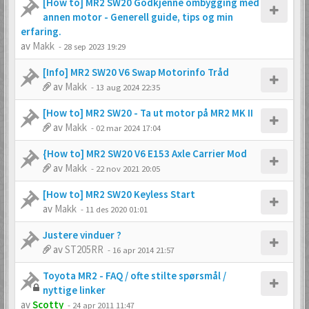
[How to] MR2 SW20 Godkjenne ombygging med
annen motor - Generell guide, tips og min
erfaring.
av
Makk
-
28 sep 2023 19:29
[Info] MR2 SW20 V6 Swap Motorinfo Tråd
av
Makk
-
13 aug 2024 22:35
[How to] MR2 SW20 - Ta ut motor på MR2 MK II
av
Makk
-
02 mar 2024 17:04
{How to] MR2 SW20 V6 E153 Axle Carrier Mod
av
Makk
-
22 nov 2021 20:05
[How to] MR2 SW20 Keyless Start
av
Makk
-
11 des 2020 01:01
Justere vinduer ?
av
ST205RR
-
16 apr 2014 21:57
Toyota MR2 - FAQ / ofte stilte spørsmål /
nyttige linker
av
Scotty
-
24 apr 2011 11:47