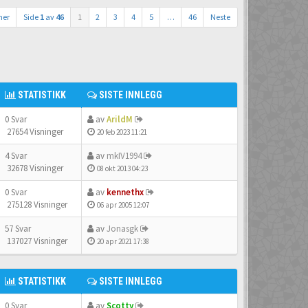
ner
Side
1
av
46
1
2
3
4
5
…
46
Neste
STATISTIKK
SISTE INNLEGG
0 Svar
av
ArildM
27654 Visninger
20 feb 2023 11:21
4 Svar
av
mkIV1994
32678 Visninger
08 okt 2013 04:23
0 Svar
av
kennethx
275128 Visninger
06 apr 2005 12:07
57 Svar
av
Jonasgk
137027 Visninger
20 apr 2021 17:38
STATISTIKK
SISTE INNLEGG
0 Svar
av
Scotty