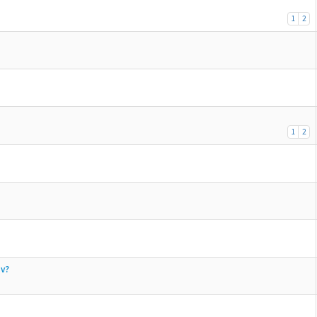
1
2
1
2
iv?