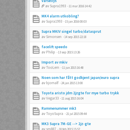
Varsellys
av
Supra1993
-
11 mar 2016 14:42
MK4 alarm utkobling?
av
Supra1993
-
15 jan 2016 00:03
Supra MKIV singel turbo/datasprut
av
Simonsen
-
14 sep 2015 22:18
facelift speedo
av
Philip
-
13 sep 2015 13:26
Import av mkiv
av
TooLern
-
11 jun 2015 16:48
Noen som har fått godkjent japan/euro supra
av
bjornalf
-
24 jan 2015 13:00
Toyota aristo jdm 2jzgte for mye turbo trykk
av
Vegar33
-
11 aug 2015 16:04
Rammenummer mk3
av
ToyoSupra
-
21 jul 2015 09:44
MK3 Supra 7M-GE --> 2jz-gte
av
sm887
-
18 feb 2015 15:57