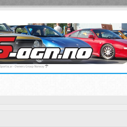
 Sportscar - Owners Group Norway