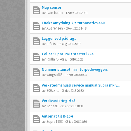
Map sensor
av
twin turbo
-
12 des 2016 21:01
Effekt antydning 2jz turbonetics e60
av
ASørensen
-
09 okt 2016 14:34
Lugger ved pådrag..
av
pr3cis
-
18 aug 2016 09:07
Celica Supra 1983 starter ikke
av
Rolla75
-
09 jun 2016 10:26
Nummer stanset inn i torpedoveggen.
av
wingsof66
-
16 okt 2010 01:05
Verkstedmanual/ service manual Supra mkiv...
av
300zx-tt
-
28 des 2015 20:32
Verdivurdering Mk3
av
JonasD
-
26 apr 2016 18:48
Automat til R-154
av
Supra1993
-
08 feb 2016 11:59