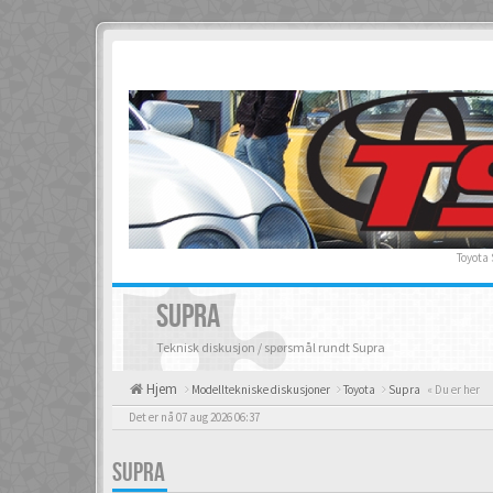
Toyota
SUPRA
Teknisk diskusjon / spørsmål rundt Supra
Hjem
Modelltekniske diskusjoner
Toyota
Supra
« Du er her
Det er nå 07 aug 2026 06:37
SUPRA