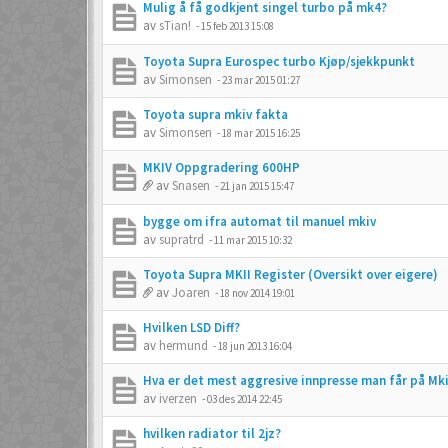
Mulig å få godkjent singel turbo på mk4?
av
sTian!
-
15 feb 2013 15:08
Toyota Supra Eurospec turbo Kjøp/sjekkpunkt
av
Simonsen
-
23 mar 2015 01:27
Toyota supra mkiv fakta
av
Simonsen
-
18 mar 2015 16:25
MKIV Oppgradering 600HP
av
Snasen
-
21 jan 2015 15:47
bygge om ifra automat til manuel mkiv
av
supratrd
-
11 mar 2015 10:32
Toyota Supra MKII Register (Oversikt over eigere)
av
Joaren
-
18 nov 2014 19:01
Hvilken LSD Diff?
av
hermund
-
18 jun 2013 16:04
Hva er det mest aggresive innpresse man får på Mk
av
iverzen
-
03 des 2014 22:45
hvilken radiator til 2jz?