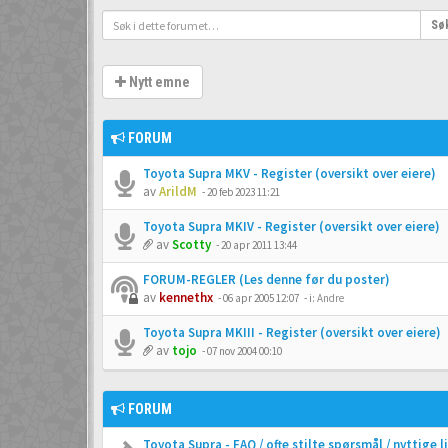
Sø
Nytt emne
FORUM
Toyota Supra MKV - Register (oversikt over eiere)
av
ArildM
-
20 feb 2023 11:21
Toyota Supra MKIV - Register (oversikt over eiere)
av
Scotty
-
20 apr 2011 13:44
FORUM-REGLER (Les denne før du poster)
av
kennethx
-
06 apr 2005 12:07
- i:
Andre
Toyota Supra MKIII - Register (oversikt over eiere)
av
tojo
-
07 nov 2004 00:10
FORUM
Toyota Supra - FAQ / ofte stilte spørsmål / nyttige l