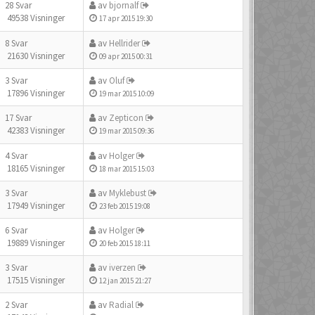
28 Svar
av
bjornalf
49538 Visninger
17 apr 2015 19:30
8 Svar
av
Hellrider
21630 Visninger
09 apr 2015 00:31
3 Svar
av
Oluf
17896 Visninger
19 mar 2015 10:09
17 Svar
av
Zepticon
42383 Visninger
19 mar 2015 09:36
4 Svar
av
Holger
18165 Visninger
18 mar 2015 15:03
3 Svar
av
Myklebust
17949 Visninger
23 feb 2015 19:08
6 Svar
av
Holger
19889 Visninger
20 feb 2015 18:11
3 Svar
av
iverzen
17515 Visninger
12 jan 2015 21:27
2 Svar
av
Radial