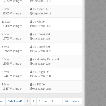
17143 Visninger
12 jan 2015 13:13
9 Svar
av
aspen
23965 Visninger
10 jan 2015 08:15
11 Svar
av
Kris
23460 Visninger
07 des 2014 14:28
2 Svar
av
DBrekke
16703 Visninger
18 nov 2014 09:44
6 Svar
av
DBrekke
18979 Visninger
16 nov 2014 21:08
5 Svar
av
Moseby Racing
19578 Visninger
14 nov 2014 20:44
3 Svar
av
Holger
17447 Visninger
10 nov 2014 16:44
1 Svar
av
TBS
15457 Visninger
01 nov 2014 15:55
ner
Side
1
av
46
1
2
3
4
5
…
46
Neste