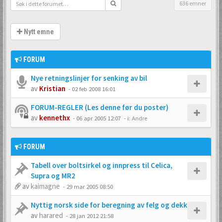
636 emner
Nytt emne
FORUM
Nye retningslinjer for senking av bil
av
Kristian
-
02 feb 2008 16:01
FORUM-REGLER (Les denne før du poster)
av
kennethx
-
06 apr 2005 12:07
- i:
Andre
FORUM
Tabell over boltsirkel og innpress til Celica,
Supra og MR2
av
kaimagne
-
29 mar 2005 08:50
Nyttig norsk side for beregning av felg og dekk
av
harared
-
28 jan 2012 21:58