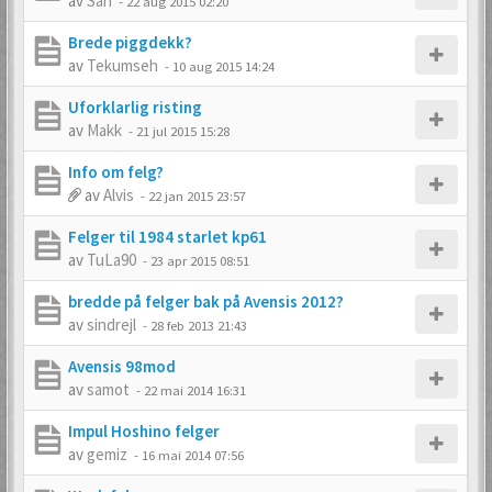
av
Sah
-
22 aug 2015 02:20
Brede piggdekk?
av
Tekumseh
-
10 aug 2015 14:24
Uforklarlig risting
av
Makk
-
21 jul 2015 15:28
Info om felg?
av
Alvis
-
22 jan 2015 23:57
Felger til 1984 starlet kp61
av
TuLa90
-
23 apr 2015 08:51
bredde på felger bak på Avensis 2012?
av
sindrejl
-
28 feb 2013 21:43
Avensis 98mod
av
samot
-
22 mai 2014 16:31
Impul Hoshino felger
av
gemiz
-
16 mai 2014 07:56