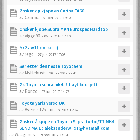
Ønsker og kjøpe en Carina TA60!
av
Carinaz
-
31 okt 2017 19:03
Ønsker kjøpe Supra MK4 Eurospec Hardtop
av
Viggo90
-
05 jul 2016 17:10
Mr2 aw11 ønskes :)
av
rego
-
27 jun 2017 17:03
Ser etter den neste Toyotaen!
av
Myklebust
-
20 jun 2017 22:41
Øk Toyota supra mk4. # høyt budsjett
av
Bonzo
-
07 jun 2017 14:27
Toyota yaris verso ØK
av
Avensist25
-
01 jun 2017 15:24
Ønsker å kjøpe en Toyota Supra turbo/TT MK4 -
SEND MAIL : aleksanderw_91@hotmail.com
av
Waagenes
-
19 mai 2017 17:54