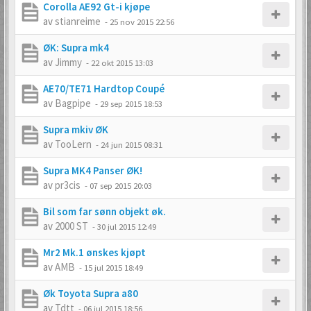
Corolla AE92 Gt-i kjøpe
av
stianreime
-
25 nov 2015 22:56
ØK: Supra mk4
av
Jimmy
-
22 okt 2015 13:03
AE70/TE71 Hardtop Coupé
av
Bagpipe
-
29 sep 2015 18:53
Supra mkiv ØK
av
TooLern
-
24 jun 2015 08:31
Supra MK4 Panser ØK!
av
pr3cis
-
07 sep 2015 20:03
Bil som far sønn objekt øk.
av
2000 ST
-
30 jul 2015 12:49
Mr2 Mk.1 ønskes kjøpt
av
AMB
-
15 jul 2015 18:49
Øk Toyota Supra a80
av
Tdtt
-
06 jul 2015 18:56