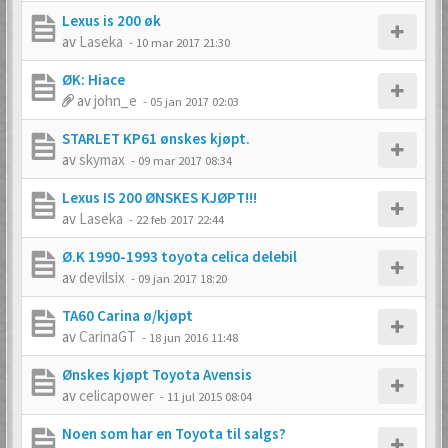
Lexus is 200 øk
av
Laseka
-
10 mar 2017 21:30
ØK: Hiace
av
john_e
-
05 jan 2017 02:03
STARLET KP61 ønskes kjøpt.
av
skymax
-
09 mar 2017 08:34
Lexus IS 200 ØNSKES KJØPT!!!
av
Laseka
-
22 feb 2017 22:44
Ø.K 1990-1993 toyota celica delebil
av
devilsix
-
09 jan 2017 18:20
TA60 Carina ø/kjøpt
av
CarinaGT
-
18 jun 2016 11:48
Ønskes kjøpt Toyota Avensis
av
celicapower
-
11 jul 2015 08:04
Noen som har en Toyota til salgs?