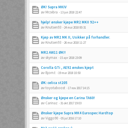
ØK! Supra MKIV
av
Mrzebra
-
13 jun 2018 22:47
hjelp! ønsker kjøpe MR2 MKII 92++
av
Knutsen93
-
24 mai 2018 00:31
Kjøp av MR2 MK II, Usikker på forhandler.
av
Knutsen93
-
26 mai 2018 11:27
MR2 AW11 ØK!!
av
skymax
-
15 apr 2018 23:09
Corolla GTi , AE92 ønskes kjøpt
av
Bjorn.t
-
19 mar 2018 10:50
ØK: celica st205
av
toyotaboost
-
17 nov 2017 14:15
Ønsker og kjøpe en Carina TA60!
av
Carinaz
-
31 okt 2017 19:03
Ønsker kjøpe Supra MK4 Eurospec Hardtop
av
Viggo90
-
05 jul 2016 17:10