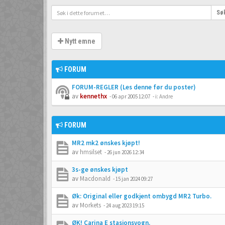
Sø
Nytt emne
FORUM
FORUM-REGLER (Les denne før du poster)
av
kennethx
-
06 apr 2005 12:07
- i:
Andre
FORUM
MR2 mk2 ønskes kjøpt!
av
hmsilset
-
26 jun 2026 12:34
3s-ge ønskes kjøpt
av
Macdonald
-
15 jan 2024 09:27
Øk: Original eller godkjent ombygd MR2 Turbo.
av
Morkets
-
24 aug 2023 19:15
ØK! Carina E stasjonsvogn.