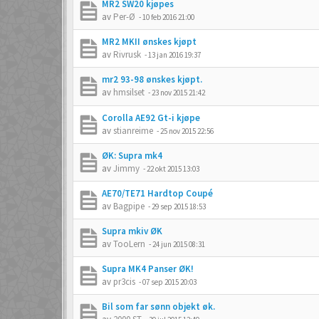
MR2 SW20 kjøpes
av
Per-Ø
-
10 feb 2016 21:00
MR2 MKII ønskes kjøpt
av
Rivrusk
-
13 jan 2016 19:37
mr2 93-98 ønskes kjøpt.
av
hmsilset
-
23 nov 2015 21:42
Corolla AE92 Gt-i kjøpe
av
stianreime
-
25 nov 2015 22:56
ØK: Supra mk4
av
Jimmy
-
22 okt 2015 13:03
AE70/TE71 Hardtop Coupé
av
Bagpipe
-
29 sep 2015 18:53
Supra mkiv ØK
av
TooLern
-
24 jun 2015 08:31
Supra MK4 Panser ØK!
av
pr3cis
-
07 sep 2015 20:03
Bil som far sønn objekt øk.