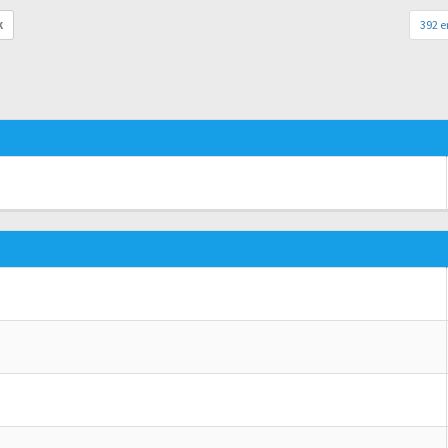
392 
k