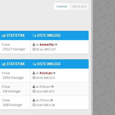
3 emner
Side
1
av
1
STATISTIKK
SISTE INNLEGG
0 Svar
av
kennethx
275117 Visninger
06 apr 2005 12:07
STATISTIKK
SISTE INNLEGG
0 Svar
av
Kristian
19352 Visninger
04 okt 2006 10:11
0 Svar
av
Rubsen
138 Visninger
16 jul 2026 19:27
2 Svar
av
Phinex
3188 Visninger
21 feb 2026 11:08