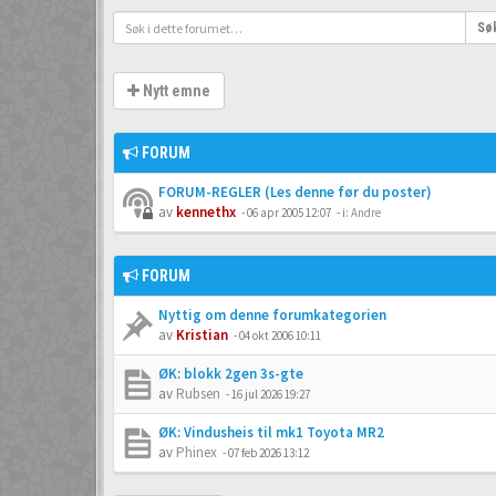
Sø
Nytt emne
FORUM
FORUM-REGLER (Les denne før du poster)
av
kennethx
-
06 apr 2005 12:07
- i:
Andre
FORUM
Nyttig om denne forumkategorien
av
Kristian
-
04 okt 2006 10:11
ØK: blokk 2gen 3s-gte
av
Rubsen
-
16 jul 2026 19:27
ØK: Vindusheis til mk1 Toyota MR2
av
Phinex
-
07 feb 2026 13:12