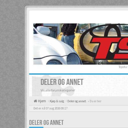
Toyota
DELER OG ANNET
Vis alle forumkategorier
Hjem
Kjøp & salg
Deler og annet
« Du er her
Det er nå 07 aug 2026 00:17
DELER OG ANNET