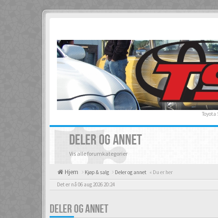
Toyota
DELER OG ANNET
Vis alle forumkategorier
Hjem
Kjøp & salg
Deler og annet
« Du er her
Det er nå 06 aug 2026 20:24
DELER OG ANNET