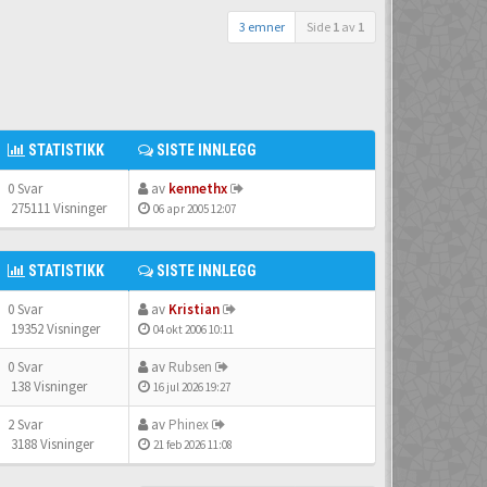
3 emner
Side
1
av
1
STATISTIKK
SISTE INNLEGG
0 Svar
av
kennethx
275111 Visninger
06 apr 2005 12:07
STATISTIKK
SISTE INNLEGG
0 Svar
av
Kristian
19352 Visninger
04 okt 2006 10:11
0 Svar
av
Rubsen
138 Visninger
16 jul 2026 19:27
2 Svar
av
Phinex
3188 Visninger
21 feb 2026 11:08