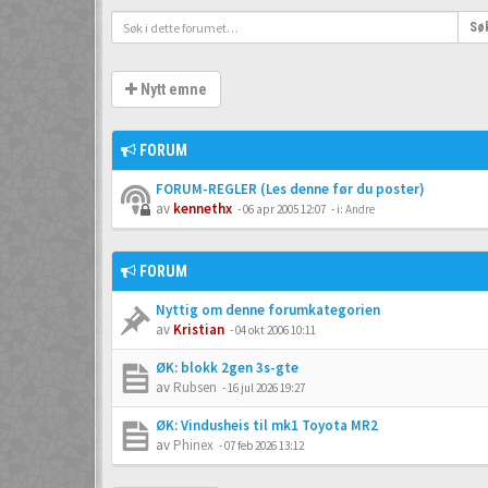
Sø
Nytt emne
FORUM
FORUM-REGLER (Les denne før du poster)
av
kennethx
-
06 apr 2005 12:07
- i:
Andre
FORUM
Nyttig om denne forumkategorien
av
Kristian
-
04 okt 2006 10:11
ØK: blokk 2gen 3s-gte
av
Rubsen
-
16 jul 2026 19:27
ØK: Vindusheis til mk1 Toyota MR2
av
Phinex
-
07 feb 2026 13:12