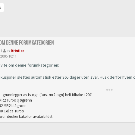
k
 om denne forumkategorien
51
av
Kristian
 2006 10:11
å vite om denne forumkategorien:
iskusjoner slettes automatisk etter 365 dager uten svar. Husk derfor hvem du
n - grunnlegger av ts-ogn (først mr2-ogn) helt tilbake i 2001
MR2 Turbo sjøgrønn
992 MR2 blågrønn
90 Celica Turbo
forumbruker kake for avatarbildet