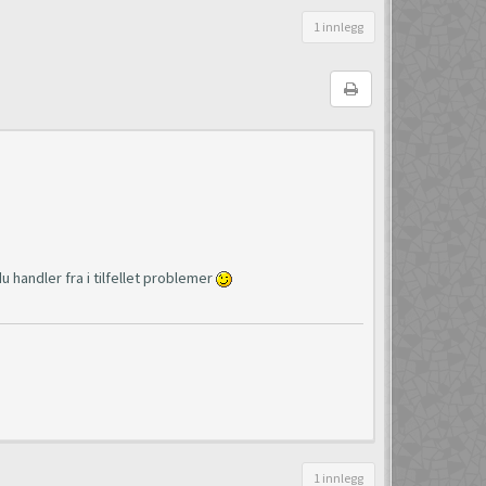
1 innlegg
 handler fra i tilfellet problemer
1 innlegg