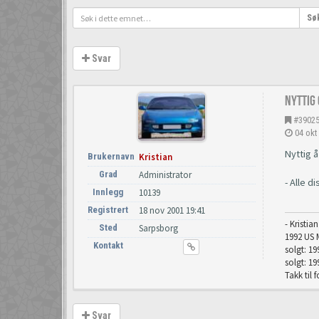
Sø
Svar
Nyttig
#3902
04 okt
Nyttig 
Brukernavn
Kristian
Grad
Administrator
- Alle d
Innlegg
10139
Registrert
18 nov 2001 19:41
- Kristia
Sted
Sarpsborg
1992 US 
Kontakt
solgt: 1
solgt: 19
Takk til 
Svar