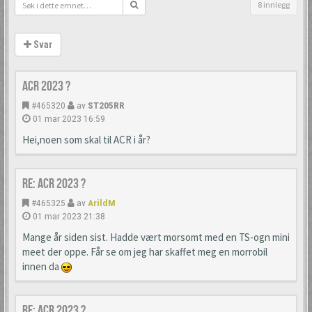
8 innlegg
Svar
ACR 2023 ?
#465320
av
ST205RR
01 mar 2023 16:59
Hei,noen som skal til ACR i år?
Re: ACR 2023 ?
#465325
av
ArildM
01 mar 2023 21:38
Mange år siden sist. Hadde vært morsomt med en TS-ogn mini
meet der oppe. Får se om jeg har skaffet meg en morrobil
innen da
Re: ACR 2023 ?