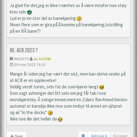
Ja glad for det,jeg er ikke i nærhet av å være innafor noe støy
krav selv
Lyd er jo en stor del av banekjøring
Noen flere som er gira på å komme på banekjøring/utstilling
på en RÅ bane??
Re: ACR 2023 ?
#465379
av
ArildM
09 mar 2023 16:31
Mange år siden jeg har vært der sist, men kan skrive under på
at ACR er en opplevelse!
Veldig verdt turen, selv for de som kjører langt
Som sagt avhenger det litt selv om jeg får tak i noe
morokjøretøy. Å svinge innom med en 2 dørs Rav4 med benisn
automat er kanskje ikke noe som innbyr til annet en sjitprat
og øl "in the docks"
Ikke noe ille det heller da
Side
1
av
1
8 innlegg
Svar