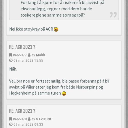
For langt å kjøre for å risikere å bli avvist på
eksosanlegg, regner med dem har de
toskereglene samme som sørpå?
Nei ikke støykrav på ACR
Re: ACR 2023 ?
#465377
av
Makk
08 mar 2023 15:55
Nåh.
Vel, bra noe er fortsatt mulig, ble passe forbanna på å bli
avvist på Våler etter jeg kom fra både Nurburgring og
Hockenheim på samme turen
Re: ACR 2023 ?
#465378
av
ST205RR
09 mar 2023 09:33