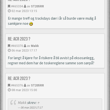
#465334
av
ST205RR
02 mar 2023 13:15
Er mange treff og trackdays dær i år så burde være mulig å
samkjøre noe
Re: ACR 2023 ?
#465370
av
Makk
06 mar 2023 17:17
For langt å kjøre for å risikere å bli avvist på eksosanlegg,
regner med dem har de toskereglene samme som sørpå?
Re: ACR 2023 ?
#465376
av
ST205RR
08 mar 2023 15:00
Makk
skrev:
↑
06 mar 2023 17:17