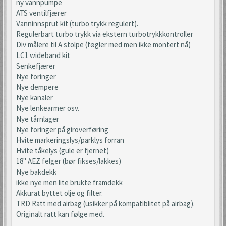
ny vannpumpe
ATS ventilfjærer
Vanninnsprut kit (turbo trykk regulert).
Regulerbart turbo trykk via ekstern turbotrykkkontroller
Div målere til A stolpe (føgler med men ikke montert nå)
LC1 wideband kit
Senkefjærer
Nye foringer
Nye dempere
Nye kanaler
Nye lenkearmer osv.
Nye tårnlager
Nye foringer på giroverføring
Hvite markeringslys/parklys forran
Hvite tåkelys (gule er fjernet)
18" AEZ felger (bør fikses/lakkes)
Nye bakdekk
ikke nye men lite brukte framdekk
Akkurat byttet olje og filter.
TRD Ratt med airbag (usikker på kompatiblitet på airbag).
Originalt ratt kan følge med.