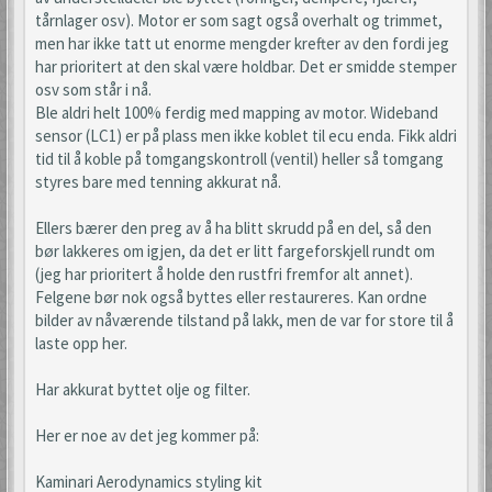
tårnlager osv). Motor er som sagt også overhalt og trimmet,
men har ikke tatt ut enorme mengder krefter av den fordi jeg
har prioritert at den skal være holdbar. Det er smidde stemper
osv som står i nå.
Ble aldri helt 100% ferdig med mapping av motor. Wideband
sensor (LC1) er på plass men ikke koblet til ecu enda. Fikk aldri
tid til å koble på tomgangskontroll (ventil) heller så tomgang
styres bare med tenning akkurat nå.
Ellers bærer den preg av å ha blitt skrudd på en del, så den
bør lakkeres om igjen, da det er litt fargeforskjell rundt om
(jeg har prioritert å holde den rustfri fremfor alt annet).
Felgene bør nok også byttes eller restaureres. Kan ordne
bilder av nåværende tilstand på lakk, men de var for store til å
laste opp her.
Har akkurat byttet olje og filter.
Her er noe av det jeg kommer på:
Kaminari Aerodynamics styling kit