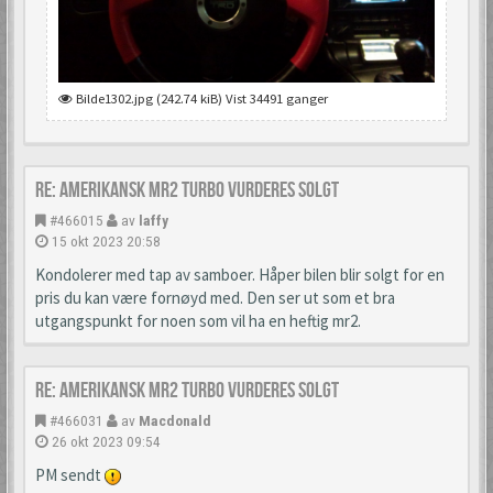
Bilde1302.jpg (242.74 kiB) Vist 34491 ganger
Re: Amerikansk MR2 Turbo vurderes solgt
#466015
av
laffy
15 okt 2023 20:58
Kondolerer med tap av samboer. Håper bilen blir solgt for en
pris du kan være fornøyd med. Den ser ut som et bra
utgangspunkt for noen som vil ha en heftig mr2.
Re: Amerikansk MR2 Turbo vurderes solgt
#466031
av
Macdonald
26 okt 2023 09:54
PM sendt