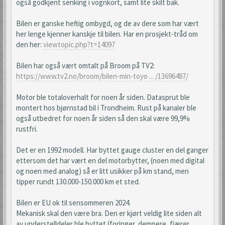
også godkjent senking i vognkort, samt lite skilt bak.
Bilen er ganske heftig ombygd, og de av dere som har vært
her lenge kjenner kanskje til bilen. Har en prosjekt-tråd om
den her:
viewtopic.php?t=14097
Bilen har også vært omtalt på Broom på TV2:
https://www.tv2.no/broom/bilen-min-toyo ... /13696487/
Motor ble totaloverhalt for noen år siden. Datasprut ble
montert hos bjørnstad bil i Trondheim. Rust på kanaler ble
også utbedret for noen år siden så den skal være 99,9%
rustfri.
Det er en 1992 modell. Har byttet gauge cluster en del ganger
ettersom det har vært en del motorbytter, (noen med digital
og noen med analog) så er litt usikker på km stand, men
tipper rundt 130.000-150.000 km et sted.
Bilen er EU ok til sensommeren 2024.
Mekanisk skal den være bra. Den er kjørt veldig lite siden alt
av understelldeler ble byttet (foringer, dempere, fjærer,