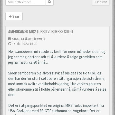
3 innlegg
Svar
Amerikansk MR2 Turbo vurderes solgt
#466014
av
FireWalk
14 okt 2023 18:39
Hei, samboeren min døde av kreft for noen måneder siden og
jeg ser meg derfor nødt til å vurdere å selge grombilen som
jeg har hatt i ca 20 år nå...
Siden samboeren ble alvorlig syk så ble det lite tid til bil, og
den har derfor stort sett bare stått i garasjen de siste årene,
med unntak av litt vedlikeholdskjøring. Har verken gnisten
eller økonomien til å holde på lenger nå, så må vurdere å selge
den.
Det er i utgangspunktet en original MR2 Turbo importert fra
USA. Godkjent med 3S-GTE turbomotor i vognkort. Det er