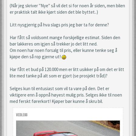
(Når jeg skriver "Nye" så vil det si for noen år siden, men bilen
er praktisk talt ikke kjørt siden det ble byttet..)
Litt nysgjerrig på hva slags pris jeg bør ta for denne?
Har fått så voldsomt mange forskjellige estimat. Siden den
bør lakkeres om igjen så trekker jo det litt ned.
Om noen har noen forsalg til pris, eller kunne tenke seg å
kjøpe den så rop gjerne ut!
Har fått et bud på 120.000 men er litt usikker på om det er litt
lite med tanke på alt som er gjort (se prosjekt tråd)?
Selges kun til entusiast som vil ta vare på den. Det er
viktigere enn å oppnå høyest mulig pris. Selges ikke til noen
med ferskt førerkort! Kjøper bør kunne å skru bil.
Vedlegg