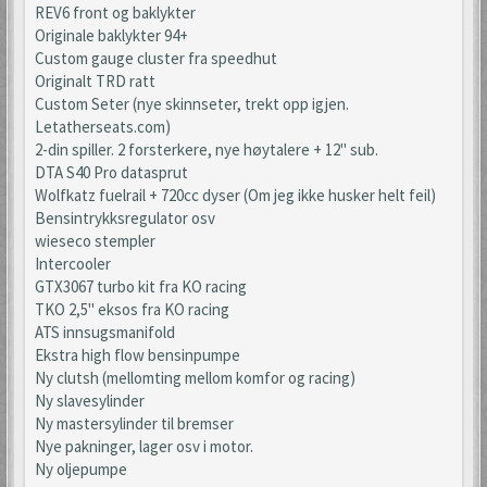
REV6 front og baklykter
Originale baklykter 94+
Custom gauge cluster fra speedhut
Originalt TRD ratt
Custom Seter (nye skinnseter, trekt opp igjen.
Letatherseats.com)
2-din spiller. 2 forsterkere, nye høytalere + 12" sub.
DTA S40 Pro datasprut
Wolfkatz fuelrail + 720cc dyser (Om jeg ikke husker helt feil)
Bensintrykksregulator osv
wieseco stempler
Intercooler
GTX3067 turbo kit fra KO racing
TKO 2,5" eksos fra KO racing
ATS innsugsmanifold
Ekstra high flow bensinpumpe
Ny clutsh (mellomting mellom komfor og racing)
Ny slavesylinder
Ny mastersylinder til bremser
Nye pakninger, lager osv i motor.
Ny oljepumpe