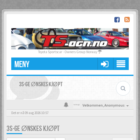
Toyota Sportscar - Owners Group Norway
MENY
3S-GE ØNSKES KJØPT
Velkommen,
Anonymous
Det er nå 09 aug 2026 10:57
3S-GE ØNSKES KJØPT