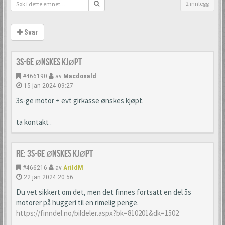
2 innlegg
Svar
3s-ge ønskes kjøpt
#466190
av
Macdonald
15 jan 2024 09:27
3s-ge motor + evt girkasse ønskes kjøpt.
ta kontakt .
Re: 3s-ge ønskes kjøpt
#466216
av
ArildM
22 jan 2024 20:56
Du vet sikkert om det, men det finnes fortsatt en del 5s
motorer på huggeri til en rimelig penge.
https://finndel.no/bildeler.aspx?bk=810201&dk=1502