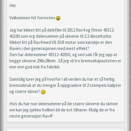
Hei.
Velkommen hit forresten
Jeg har kikket litt på delefilm til 2012 Rav4 og finner 43512-
42100 som org delenummer på skivene til 2.2 dieselturbo.
Kikket litt på Rav4 med V6 2GR motor som kanskje er den
Raven i den generasjonen med mest effekt?
Den har delenummer 43512-42050, og ved søk får jeg opp at
begge skivene 296x28mm . Så jeg vil tro bremsekapasiteten er
mer enn god nok fra fabrikk.
Samtidig lurer jeg på hvorfor i all verden du har et så heftig
bremsebruk at du trenger å oppgradere til 2 stempels kalipter
og større skiver?
Hvis du har noe delenummer på de større skivene du skriver
om kan jeg sjekke hvilken bil de evt tilhører. Mulig de er fra
neste generasjon Rav4?