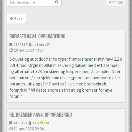
4 innlegg
Svar
Bremser Rav4, oppgradering
#466118
av
frode71
20 nov 2023 13:57
Skruvat og autodoc har to typer frambremser til min rav4 2.2 d
2014 mod. Orginalt 296mm skiver og kaliper med ett stempel,
og alternativt 328mm skiver og kalipere med 2 stempler. Noen
her som vet/ kan sjekke om disse gpr helt om hverandre eller
om andre ting også må byttes ? Hva med bremsekraft
foran/bak ? Vil dette endres sånn at jeg bremser for mye
foran ?
Re: Bremser Rav4, oppgradering
#466121
av
ArildM
21 nov 2023 09:06