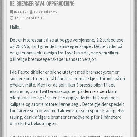
Re: Bremser Rav4, oppgradering
#466191
av
Kristian25
16 jan 2024 06:19
Hallo,
Det er interessant å se at begge versjonene, 2.2 turbodiesel
og 2GR V6, har lignende bremseegenskaper. Dette tyder på
en gjennomtenkt design fra Toyotas side, noe som sikrer
pålitelige bremseegenskaper uansett versjon.
I de fleste tilfeller er bilene utstyrt med bremsesystemer
som er konstruert for å håndtere normale kjøreforhold på en
effektiv måte. Men for de som liker å presse bilen til det
ekstreme, som Twitter-diskusjoner på
denne siden
blant
bilentusiaster også viser, kan oppgradering til 2-stempels
kalipere og større rotorer lønne seg .. Dette gjelder spesielt
for førere som driver med aktiviteter som sportskjøring eller
tauing, der kraftigere bremser er nødvendig for å håndtere
den ekstra belastningen.
Sist redigert av
Kristian25
den 25 apr 2024 13:20, redigert 1 gang totalt.