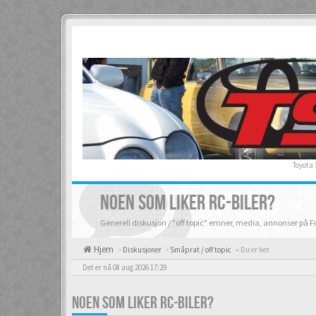
Toyota
NOEN SOM LIKER RC-BILER?
Generell diskusjon / "off topic" emner, media, annonser på F
Hjem
Diskusjoner
Småprat / off topic
« Du er her
Det er nå 08 aug 2026 17:29
NOEN SOM LIKER RC-BILER?