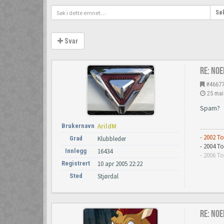
Sø
Svar
Re: Noe
#4667
25 mai
Spam?
Brukernavn
ArildM
- 2002 T
Grad
Klubbleder
- 2004 
Innlegg
16434
- 2006 T
Registrert
10 apr 2005 22:22
Sted
Stjørdal
Re: Noe