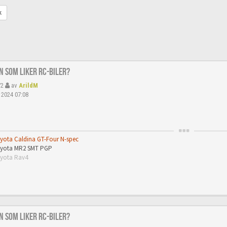
k
n som liker RC-biler?
72
av
ArildM
 2024 07:08
oyota Caldina GT-Four N-spec
Toyota MR2 SMT PGP
oyota Rav4
n som liker RC-biler?