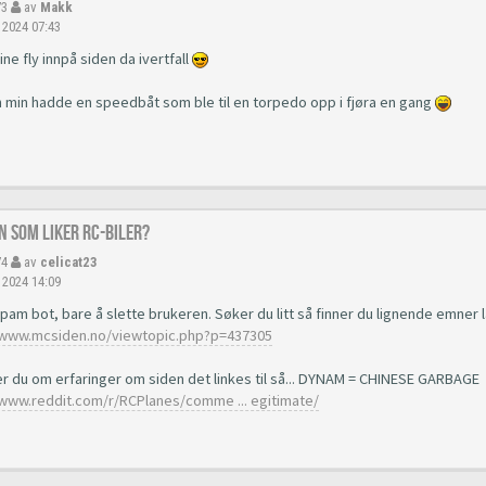
73
av
Makk
 2024 07:43
ne fly innpå siden da ivertfall
 min hadde en speedbåt som ble til en torpedo opp i fjøra en gang
n som liker RC-biler?
74
av
celicat23
 2024 14:09
pam bot, bare å slette brukeren. Søker du litt så finner du lignende emner 
/www.mcsiden.no/viewtopic.php?p=437305
r du om erfaringer om siden det linkes til så... DYNAM = CHINESE GARBAGE
/www.reddit.com/r/RCPlanes/comme ... egitimate/