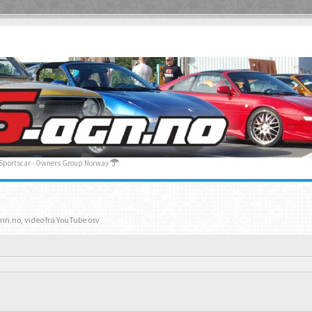
 Sportscar - Owners Group Norway
inn.no, video fra YouTube osv