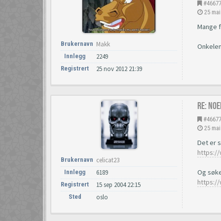
#4667
25 mai
Mange fi
Brukernavn
Makk
Onkelen
Innlegg
2249
Registrert
25 nov 2012 21:39
Re: Noe
#4667
25 mai
Det er s
https:/
Brukernavn
celicat23
Og søke
Innlegg
6189
https:/
Registrert
15 sep 2004 22:15
Sted
oslo