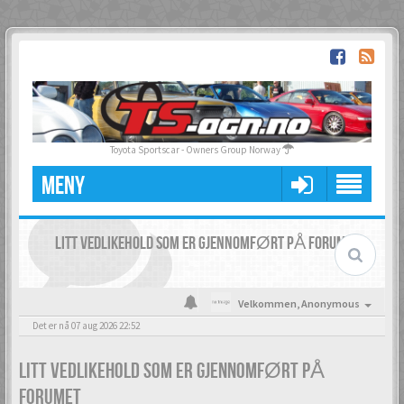
Toyota Sportscar - Owners Group Norway
MENY
LITT VEDLIKEHOLD SOM ER GJENNOMFØRT PÅ FORUMET
Velkommen,
Anonymous
Det er nå 07 aug 2026 22:52
LITT VEDLIKEHOLD SOM ER GJENNOMFØRT PÅ
FORUMET