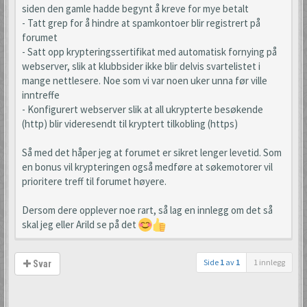
siden den gamle hadde begynt å kreve for mye betalt
- Tatt grep for å hindre at spamkontoer blir registrert på
forumet
- Satt opp krypteringssertifikat med automatisk fornying på
webserver, slik at klubbsider ikke blir delvis svartelistet i
mange nettlesere. Noe som vi var noen uker unna før ville
inntreffe
- Konfigurert webserver slik at all ukrypterte besøkende
(http) blir videresendt til kryptert tilkobling (https)
Så med det håper jeg at forumet er sikret lenger levetid. Som
en bonus vil krypteringen også medføre at søkemotorer vil
prioritere treff til forumet høyere.
Dersom dere opplever noe rart, så lag en innlegg om det så
skal jeg eller Arild se på det
Side
1
av
1
1 innlegg
Svar