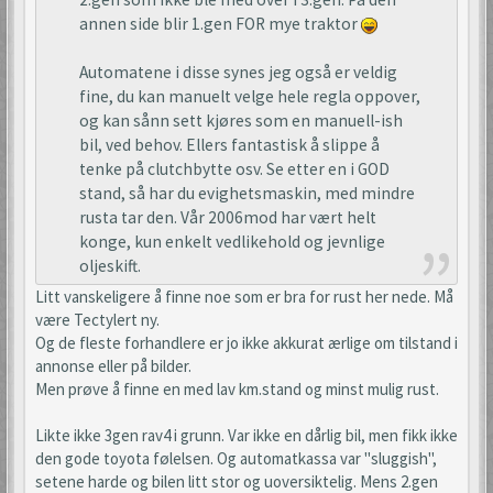
annen side blir 1.gen FOR mye traktor
Automatene i disse synes jeg også er veldig
fine, du kan manuelt velge hele regla oppover,
og kan sånn sett kjøres som en manuell-ish
bil, ved behov. Ellers fantastisk å slippe å
tenke på clutchbytte osv. Se etter en i GOD
stand, så har du evighetsmaskin, med mindre
rusta tar den. Vår 2006mod har vært helt
konge, kun enkelt vedlikehold og jevnlige
oljeskift.
Litt vanskeligere å finne noe som er bra for rust her nede. Må
være Tectylert ny.
Og de fleste forhandlere er jo ikke akkurat ærlige om tilstand i
annonse eller på bilder.
Men prøve å finne en med lav km.stand og minst mulig rust.
Likte ikke 3gen rav4 i grunn. Var ikke en dårlig bil, men fikk ikke
den gode toyota følelsen. Og automatkassa var "sluggish",
setene harde og bilen litt stor og uoversiktelig. Mens 2.gen