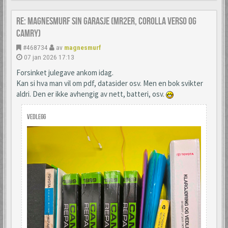
Re: Magnesmurf sin garasje (mr2er, corolla verso og
camry)
#468734
av
magnesmurf
07 jan 2026 17:13
Forsinket julegave ankom idag.
Kan si hva man vil om pdf, datasider osv. Men en bok svikter
aldri. Den er ikke avhengig av nett, batteri, osv.
Vedlegg