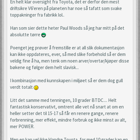
En helt klar oversight fra Toyota, det er derfor den mest
driftsikre V6'eren på planeten har noe så tafatt som svake
toppakninger fra fabrikk lol..
Han som sier dette heter Paul Woods så jeg har mitt på det
absolutte tørre
Poenget jeg prøver å fremstille er at all slik dokumentasjon
kan ikke oppdateres, ever, så med slike forbehold så er dem
veldig fine å ha, men tenk om noen arver/overtar/kjøper disse
bøkene og følger dem helt slavisk...
I kombinasjon med kunnskapen i miljøet så er dem dog gull
verdt totalt
Litt det samme med tenningen, 10 grader BTDC.... Helt
fantastisk konservativt, omtrent alle vet nå snart at om en
heller setter det til 15-17 så får en renere gange, renere
forbrenning, mer effekt, mindre forbruk og ikke minst av alt,
mer POWER.
Men en kan vel ikke klandre Toyota, for med 10 grader kan en