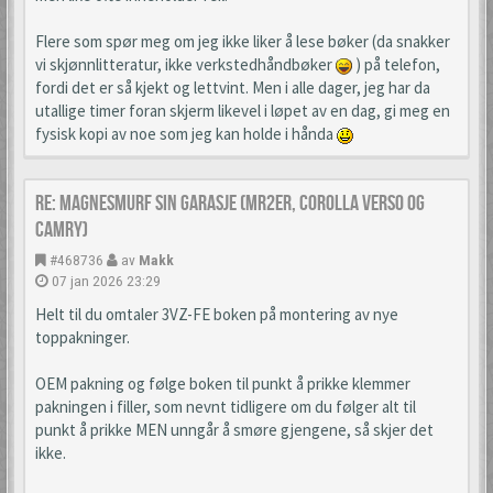
Flere som spør meg om jeg ikke liker å lese bøker (da snakker
vi skjønnlitteratur, ikke verkstedhåndbøker
) på telefon,
fordi det er så kjekt og lettvint. Men i alle dager, jeg har da
utallige timer foran skjerm likevel i løpet av en dag, gi meg en
fysisk kopi av noe som jeg kan holde i hånda
Re: Magnesmurf sin garasje (mr2er, corolla verso og
camry)
#468736
av
Makk
07 jan 2026 23:29
Helt til du omtaler 3VZ-FE boken på montering av nye
toppakninger.
OEM pakning og følge boken til punkt å prikke klemmer
pakningen i filler, som nevnt tidligere om du følger alt til
punkt å prikke MEN unngår å smøre gjengene, så skjer det
ikke.