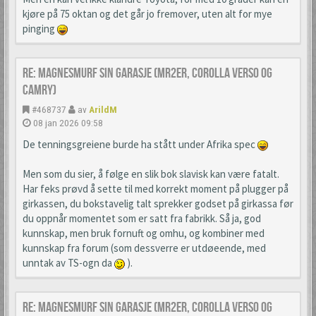
kjøre på 75 oktan og det går jo fremover, uten alt for mye
pinging
Re: Magnesmurf sin garasje (mr2er, corolla verso og
camry)
#468737
av
ArildM
08 jan 2026 09:58
De tenningsgreiene burde ha stått under Afrika spec
Men som du sier, å følge en slik bok slavisk kan være fatalt.
Har feks prøvd å sette til med korrekt moment på plugger på
girkassen, du bokstavelig talt sprekker godset på girkassa før
du oppnår momentet som er satt fra fabrikk. Så ja, god
kunnskap, men bruk fornuft og omhu, og kombiner med
kunnskap fra forum (som dessverre er utdøeende, med
unntak av TS-ogn da
).
Re: Magnesmurf sin garasje (mr2er, corolla verso og