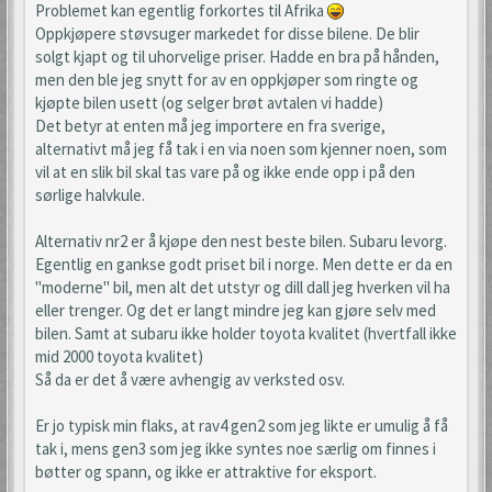
Problemet kan egentlig forkortes til Afrika
Oppkjøpere støvsuger markedet for disse bilene. De blir
solgt kjapt og til uhorvelige priser. Hadde en bra på hånden,
men den ble jeg snytt for av en oppkjøper som ringte og
kjøpte bilen usett (og selger brøt avtalen vi hadde)
Det betyr at enten må jeg importere en fra sverige,
alternativt må jeg få tak i en via noen som kjenner noen, som
vil at en slik bil skal tas vare på og ikke ende opp i på den
sørlige halvkule.
Alternativ nr2 er å kjøpe den nest beste bilen. Subaru levorg.
Egentlig en gankse godt priset bil i norge. Men dette er da en
"moderne" bil, men alt det utstyr og dill dall jeg hverken vil ha
eller trenger. Og det er langt mindre jeg kan gjøre selv med
bilen. Samt at subaru ikke holder toyota kvalitet (hvertfall ikke
mid 2000 toyota kvalitet)
Så da er det å være avhengig av verksted osv.
Er jo typisk min flaks, at rav4 gen2 som jeg likte er umulig å få
tak i, mens gen3 som jeg ikke syntes noe særlig om finnes i
bøtter og spann, og ikke er attraktive for eksport.