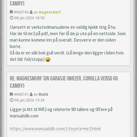
camry)
#468740
av
magnesmurf
08 jan 2026 18:50
Uansett er verkstedmanualene en veldig kjekk ting å ha.
Har de til mr2 på pdf, men før lå de jo ute på en nettside. Som
man kunne komme inn på overalt. Desverre er den siden
borte.
Så da er en slik bok gull verdt. (så lenge den ligger i bilen hvis
det blir feil/stopp)
Re: Magnesmurf sin garasje (mr2er, corolla verso og
camry)
#468741
av
Makk
08 jan 2026 19:34
Ligger jo litt til MR2 og relaterte 90 tallere og 00'ere på
manualslib.com
https://www.manualslib.com/t/toyota+mr2.html