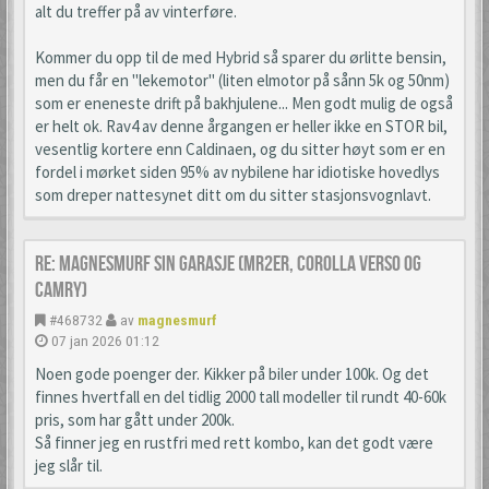
alt du treffer på av vinterføre.
Kommer du opp til de med Hybrid så sparer du ørlitte bensin,
men du får en "lekemotor" (liten elmotor på sånn 5k og 50nm)
som er eneneste drift på bakhjulene... Men godt mulig de også
er helt ok. Rav4 av denne årgangen er heller ikke en STOR bil,
vesentlig kortere enn Caldinaen, og du sitter høyt som er en
fordel i mørket siden 95% av nybilene har idiotiske hovedlys
som dreper nattesynet ditt om du sitter stasjonsvognlavt.
Re: Magnesmurf sin garasje (mr2er, corolla verso og
camry)
#468732
av
magnesmurf
07 jan 2026 01:12
Noen gode poenger der. Kikker på biler under 100k. Og det
finnes hvertfall en del tidlig 2000 tall modeller til rundt 40-60k
pris, som har gått under 200k.
Så finner jeg en rustfri med rett kombo, kan det godt være
jeg slår til.