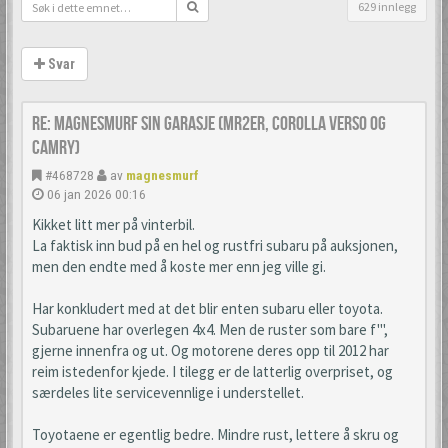
629 innlegg
Svar
Re: Magnesmurf sin garasje (mr2er, corolla verso og
camry)
#468728
av
magnesmurf
06 jan 2026 00:16
Kikket litt mer på vinterbil.
La faktisk inn bud på en hel og rustfri subaru på auksjonen,
men den endte med å koste mer enn jeg ville gi.
Har konkludert med at det blir enten subaru eller toyota.
Subaruene har overlegen 4x4. Men de ruster som bare f''',
gjerne innenfra og ut. Og motorene deres opp til 2012 har
reim istedenfor kjede. I tilegg er de latterlig overpriset, og
særdeles lite servicevennlige i understellet.
Toyotaene er egentlig bedre. Mindre rust, lettere å skru og