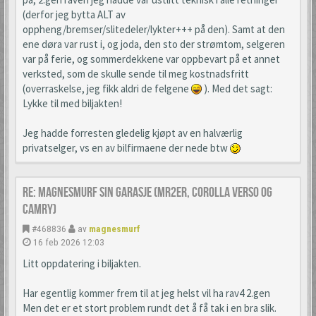
(derfor jeg bytta ALT av
oppheng/bremser/slitedeler/lykter+++ på den). Samt at den
ene døra var rust i, og joda, den sto der strømtom, selgeren
var på ferie, og sommerdekkene var oppbevart på et annet
verksted, som de skulle sende til meg kostnadsfritt
(overraskelse, jeg fikk aldri de felgene
). Med det sagt:
Lykke til med biljakten!
Jeg hadde forresten gledelig kjøpt av en halværlig
privatselger, vs en av bilfirmaene der nede btw
Re: Magnesmurf sin garasje (mr2er, corolla verso og
camry)
#468836
av
magnesmurf
16 feb 2026 12:03
Litt oppdatering i biljakten.
Har egentlig kommer frem til at jeg helst vil ha rav4 2.gen
Men det er et stort problem rundt det å få tak i en bra slik.