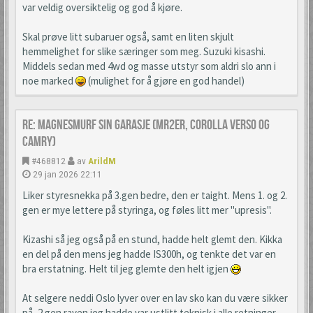
var veldig oversiktelig og god å kjøre.
Skal prøve litt subaruer også, samt en liten skjult
hemmelighet for slike særinger som meg. Suzuki kisashi.
Middels sedan med 4wd og masse utstyr som aldri slo ann i
noe marked
(mulighet for å gjøre en god handel)
Re: Magnesmurf sin garasje (mr2er, corolla verso og
camry)
#468812
av
ArildM
29 jan 2026 22:11
Liker styresnekka på 3.gen bedre, den er taight. Mens 1. og 2.
gen er mye lettere på styringa, og føles litt mer "upresis".
Kizashi så jeg også på en stund, hadde helt glemt den. Kikka
en del på den mens jeg hadde IS300h, og tenkte det var en
bra erstatning. Helt til jeg glemte den helt igjen
At selgere neddi Oslo lyver over en lav sko kan du være sikker
på, 2.gen raven jeg hadde var ustlitt teknisk i alle retninger