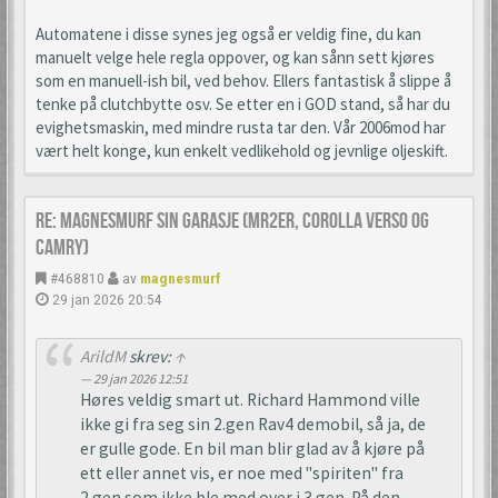
Automatene i disse synes jeg også er veldig fine, du kan
manuelt velge hele regla oppover, og kan sånn sett kjøres
som en manuell-ish bil, ved behov. Ellers fantastisk å slippe å
tenke på clutchbytte osv. Se etter en i GOD stand, så har du
evighetsmaskin, med mindre rusta tar den. Vår 2006mod har
vært helt konge, kun enkelt vedlikehold og jevnlige oljeskift.
Re: Magnesmurf sin garasje (mr2er, corolla verso og
camry)
#468810
av
magnesmurf
29 jan 2026 20:54
ArildM
skrev:
↑
29 jan 2026 12:51
Høres veldig smart ut. Richard Hammond ville
ikke gi fra seg sin 2.gen Rav4 demobil, så ja, de
er gulle gode. En bil man blir glad av å kjøre på
ett eller annet vis, er noe med "spiriten" fra
2.gen som ikke ble med over i 3.gen. På den