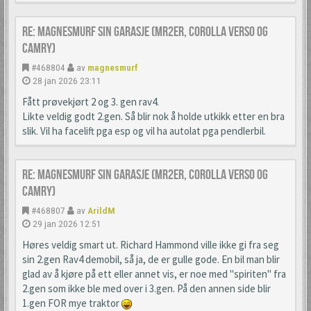
Re: Magnesmurf sin garasje (mr2er, corolla verso og
camry)
#468804
av
magnesmurf
28 jan 2026 23:11
Fått prøvekjørt 2 og 3. gen rav4.
Likte veldig godt 2.gen. Så blir nok å holde utkikk etter en bra
slik. Vil ha facelift pga esp og vil ha autolat pga pendlerbil.
Re: Magnesmurf sin garasje (mr2er, corolla verso og
camry)
#468807
av
ArildM
29 jan 2026 12:51
Høres veldig smart ut. Richard Hammond ville ikke gi fra seg
sin 2.gen Rav4 demobil, så ja, de er gulle gode. En bil man blir
glad av å kjøre på ett eller annet vis, er noe med "spiriten" fra
2.gen som ikke ble med over i 3.gen. På den annen side blir
1.gen FOR mye traktor