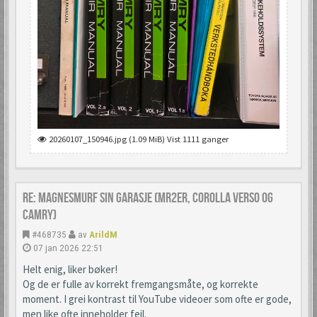
20260107_150946.jpg (1.09 MiB) Vist 1111 ganger
Re: Magnesmurf sin garasje (mr2er, corolla verso og
camry)
#468735
av
ArildM
07 jan 2026 22:51
Helt enig, liker bøker!
Og de er fulle av korrekt fremgangsmåte, og korrekte
moment. I grei kontrast til YouTube videoer som ofte er gode,
men like ofte inneholder feil.