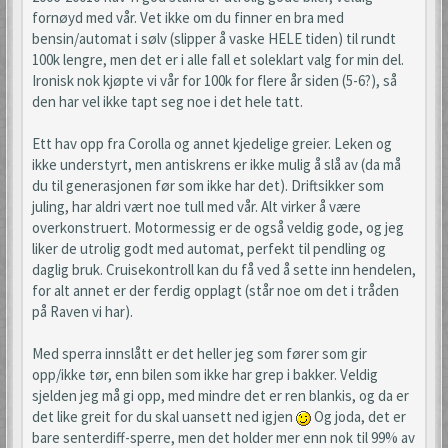
fornøyd med vår. Vet ikke om du finner en bra med
bensin/automat i sølv (slipper å vaske HELE tiden) til rundt
100k lengre, men det er i alle fall et soleklart valg for min del.
Ironisk nok kjøpte vi vår for 100k for flere år siden (5-6?), så
den har vel ikke tapt seg noe i det hele tatt.
Ett hav opp fra Corolla og annet kjedelige greier. Leken og
ikke understyrt, men antiskrens er ikke mulig å slå av (da må
du til generasjonen før som ikke har det). Driftsikker som
juling, har aldri vært noe tull med vår. Alt virker å være
overkonstruert. Motormessig er de også veldig gode, og jeg
liker de utrolig godt med automat, perfekt til pendling og
daglig bruk. Cruisekontroll kan du få ved å sette inn hendelen,
for alt annet er der ferdig opplagt (står noe om det i tråden
på Raven vi har).
Med sperra innslått er det heller jeg som fører som gir
opp/ikke tør, enn bilen som ikke har grep i bakker. Veldig
sjelden jeg må gi opp, med mindre det er ren blankis, og da er
det like greit for du skal uansett ned igjen
Og joda, det er
bare senterdiff-sperre, men det holder mer enn nok til 99% av