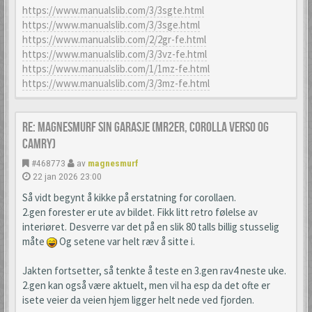
https://www.manualslib.com/3/3sgte.html
https://www.manualslib.com/3/3sge.html
https://www.manualslib.com/2/2gr-fe.html
https://www.manualslib.com/3/3vz-fe.html
https://www.manualslib.com/1/1mz-fe.html
https://www.manualslib.com/3/3mz-fe.html
Re: Magnesmurf sin garasje (mr2er, corolla verso og
camry)
#468773
av
magnesmurf
22 jan 2026 23:00
Så vidt begynt å kikke på erstatning for corollaen.
2.gen forester er ute av bildet. Fikk litt retro følelse av
interiøret. Desverre var det på en slik 80 talls billig stusselig
måte
Og setene var helt ræv å sitte i.
Jakten fortsetter, så tenkte å teste en 3.gen rav4 neste uke.
2.gen kan også være aktuelt, men vil ha esp da det ofte er
isete veier da veien hjem ligger helt nede ved fjorden.