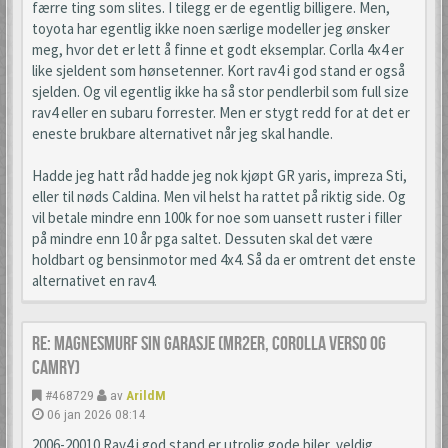
færre ting som slites. I tilegg er de egentlig billigere. Men,
toyota har egentlig ikke noen særlige modeller jeg ønsker
meg, hvor det er lett å finne et godt eksemplar. Corlla 4x4 er
like sjeldent som hønsetenner. Kort rav4 i god stand er også
sjelden. Og vil egentlig ikke ha så stor pendlerbil som full size
rav4 eller en subaru forrester. Men er stygt redd for at det er
eneste brukbare alternativet når jeg skal handle.
Hadde jeg hatt råd hadde jeg nok kjøpt GR yaris, impreza Sti,
eller til nøds Caldina. Men vil helst ha rattet på riktig side. Og
vil betale mindre enn 100k for noe som uansett ruster i filler
på mindre enn 10 år pga saltet. Dessuten skal det være
holdbart og bensinmotor med 4x4. Så da er omtrent det enste
alternativet en rav4.
Re: Magnesmurf sin garasje (mr2er, corolla verso og
camry)
#468729
av
ArildM
06 jan 2026 08:14
2006-20010 Rav4 i god stand er utrolig gode biler, veldig