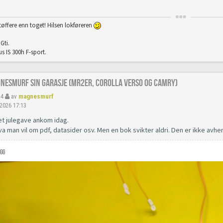
tøffere enn toget! Hilsen lokføreren
Gti.
s IS 300h F-sport.
gnesmurf sin garasje (mr2er, corolla verso og camry)
34
av
magnesmurf
 2026 17:13
et julegave ankom idag.
va man vil om pdf, datasider osv. Men en bok svikter aldri. Den er ikke avhen
gg