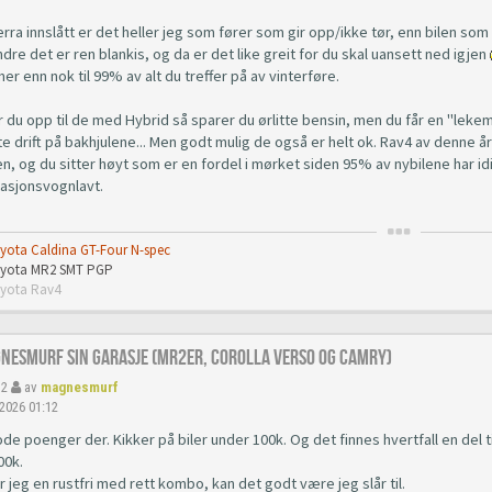
ra innslått er det heller jeg som fører som gir opp/ikke tør, enn bilen som 
re det er ren blankis, og da er det like greit for du skal uansett ned igjen
er enn nok til 99% av alt du treffer på av vinterføre.
du opp til de med Hybrid så sparer du ørlitte bensin, men du får en "lekem
 drift på bakhjulene... Men godt mulig de også er helt ok. Rav4 av denne år
en, og du sitter høyt som er en fordel i mørket siden 95% av nybilene har 
tasjonsvognlavt.
oyota Caldina GT-Four N-spec
Toyota MR2 SMT PGP
oyota Rav4
gnesmurf sin garasje (mr2er, corolla verso og camry)
32
av
magnesmurf
 2026 01:12
e poenger der. Kikker på biler under 100k. Og det finnes hvertfall en del tid
00k.
r jeg en rustfri med rett kombo, kan det godt være jeg slår til.