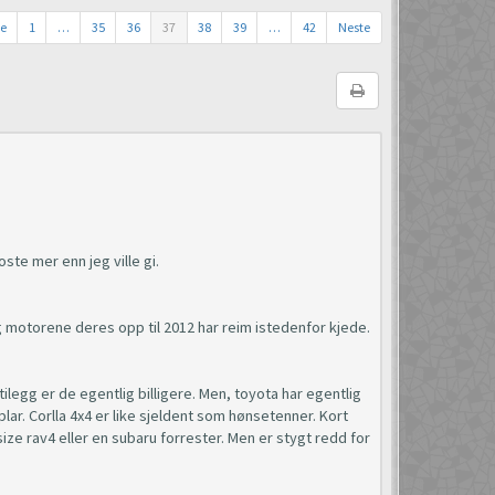
ge
1
…
35
36
37
38
39
…
42
Neste
ste mer enn jeg ville gi.
g motorene deres opp til 2012 har reim istedenfor kjede.
tilegg er de egentlig billigere. Men, toyota har egentlig
ar. Corlla 4x4 er like sjeldent som hønsetenner. Kort
 size rav4 eller en subaru forrester. Men er stygt redd for