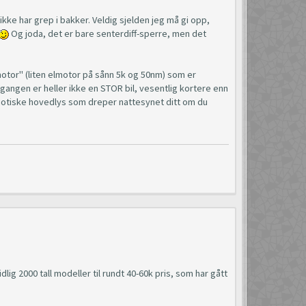
ikke har grep i bakker. Veldig sjelden jeg må gi opp,
Og joda, det er bare senterdiff-sperre, men det
otor" (liten elmotor på sånn 5k og 50nm) som er
gangen er heller ikke en STOR bil, vesentlig kortere enn
idiotiske hovedlys som dreper nattesynet ditt om du
lig 2000 tall modeller til rundt 40-60k pris, som har gått