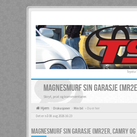
Toyota
MAGNESMURF SIN GARASJE (MR2E
Skryt, prat og kommentarer.
Hjem
Diskusjoner
Min bil
« Du er her
Det er nå 08 aug 2026 16:23
MAGNESMURF SIN GARASJE (MR2ER, CAMRY OG