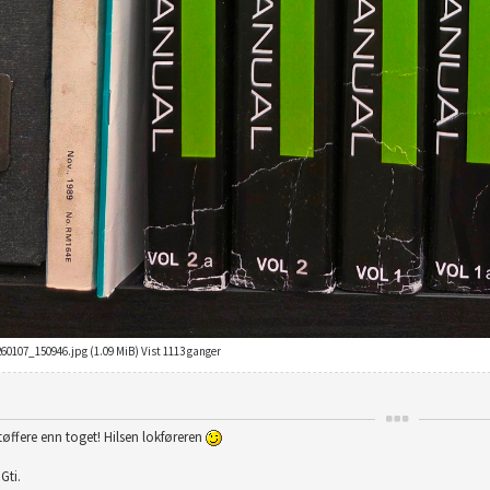
60107_150946.jpg (1.09 MiB) Vist 1113 ganger
tøffere enn toget! Hilsen lokføreren
Gti.