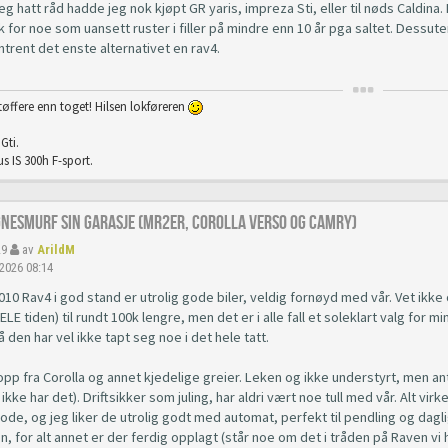
g hatt råd hadde jeg nok kjøpt GR yaris, impreza Sti, eller til nøds Caldina. M
k for noe som uansett ruster i filler på mindre enn 10 år pga saltet. Dessu
trent det enste alternativet en rav4.
tøffere enn toget! Hilsen lokføreren
Gti.
s IS 300h F-sport.
gnesmurf sin garasje (mr2er, corolla verso og camry)
29
av
ArildM
 2026 08:14
10 Rav4 i god stand er utrolig gode biler, veldig fornøyd med vår. Vet ikke
LE tiden) til rundt 100k lengre, men det er i alle fall et soleklart valg for min
så den har vel ikke tapt seg noe i det hele tatt.
opp fra Corolla og annet kjedelige greier. Leken og ikke understyrt, men ant
ikke har det). Driftsikker som juling, har aldri vært noe tull med vår. Alt 
ode, og jeg liker de utrolig godt med automat, perfekt til pendling og dagli
, for alt annet er der ferdig opplagt (står noe om det i tråden på Raven vi h