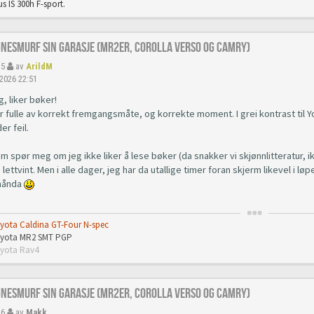
s IS 300h F-sport.
gnesmurf sin garasje (mr2er, corolla verso og camry)
35
av
ArildM
 2026 22:51
g, liker bøker!
r fulle av korrekt fremgangsmåte, og korrekte moment. I grei kontrast til 
er feil.
om spør meg om jeg ikke liker å lese bøker (da snakker vi skjønnlitteratur
 lettvint. Men i alle dager, jeg har da utallige timer foran skjerm likevel i 
 hånda
oyota Caldina GT-Four N-spec
Toyota MR2 SMT PGP
oyota Rav4
gnesmurf sin garasje (mr2er, corolla verso og camry)
36
av
Makk