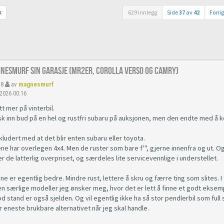
629 innlegg
Side
37
av
42
Forri
k
gnesmurf sin garasje (mr2er, corolla verso og camry)
28
av
magnesmurf
 2026 00:16
itt mer på vinterbil.
sk inn bud på en hel og rustfri subaru på auksjonen, men den endte med å ko
ludert med at det blir enten subaru eller toyota.
ne har overlegen 4x4. Men de ruster som bare f''', gjerne innenfra og ut. O
 er de latterlig overpriset, og særdeles lite servicevennlige i understellet.
e er egentlig bedre. Mindre rust, lettere å skru og færre ting som slites. I 
n særlige modeller jeg ønsker meg, hvor det er lett å finne et godt eksempl
od stand er også sjelden. Og vil egentlig ikke ha så stor pendlerbil som full
r eneste brukbare alternativet når jeg skal handle.