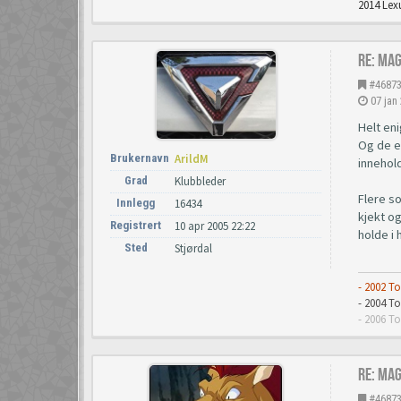
2014 Lexu
Re: Ma
#4687
07 jan
Helt eni
Og de e
Brukernavn
ArildM
innehold
Grad
Klubbleder
Flere s
Innlegg
16434
kjekt og
Registrert
10 apr 2005 22:22
holde i
Sted
Stjørdal
- 2002 T
- 2004 
- 2006 T
Re: Ma
#4687