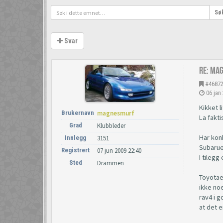
Sø
Svar
Re: Ma
#4687
06 jan
Kikket l
Brukernavn
magnesmurf
La fakti
Grad
Klubbleder
Har konk
Innlegg
3151
Subarue
Registrert
07 jun 2009 22:40
I tilegg
Sted
Drammen
Toyotaen
ikke noe
rav4 i g
at det e