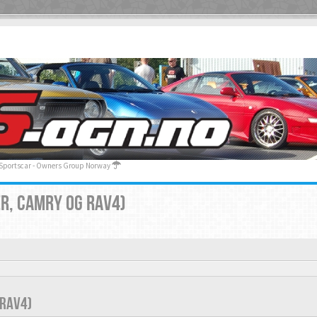
 Sportscar - Owners Group Norway
R, CAMRY OG RAV4)
 RAV4)