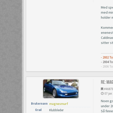
Med sper
med mind
holder m
Kommer 
eneneste
Caldina
sitter s
- 2002 T
- 2004 
- 2006 T
Re: Ma
#4687
07 jan
Noen god
Brukernavn
magnesmurf
under 2
Grad
Klubbleder
Så finne