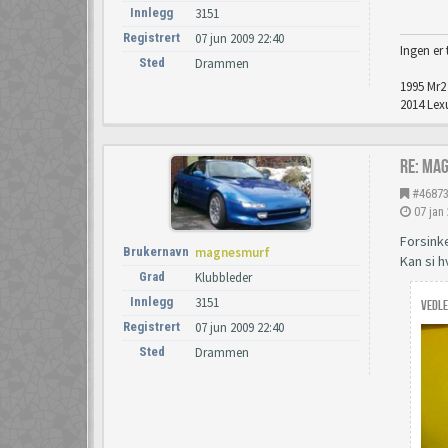
Innlegg
3151
Registrert
07 jun 2009 22:40
Ingen er 
Sted
Drammen
1995 Mr2 
2014 Lexu
Re: Ma
#4687
07 jan
Forsink
Brukernavn
magnesmurf
Kan si h
Grad
Klubbleder
Innlegg
3151
Vedle
Registrert
07 jun 2009 22:40
Sted
Drammen