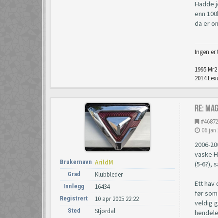
Hadde je
enn 100
da er om
Ingen er 
1995 Mr2 
2014 Lexu
Re: Ma
#4687
06 jan
2006-200
vaske HE
Brukernavn
ArildM
(5-6?), 
Grad
Klubbleder
Ett hav 
Innlegg
16434
før som 
Registrert
10 apr 2005 22:22
veldig g
Sted
Stjørdal
hendelen