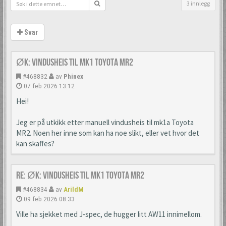
3 innlegg
Svar
ØK: Vindusheis til mk1 Toyota MR2
#468832
av
Phinex
07 feb 2026 13:12
Hei!
Jeg er på utkikk etter manuell vindusheis til mk1a Toyota
MR2. Noen her inne som kan ha noe slikt, eller vet hvor det
kan skaffes?
Re: ØK: Vindusheis til mk1 Toyota MR2
#468834
av
ArildM
09 feb 2026 08:33
Ville ha sjekket med J-spec, de hugger litt AW11 innimellom.