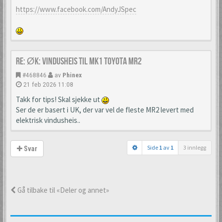
https://www.facebook.com/AndyJSpec
Re: ØK: Vindusheis til mk1 Toyota MR2
#468846
av
Phinex
21 feb 2026 11:08
Takk for tips! Skal sjekke ut
Ser de er basert i UK, der var vel de fleste MR2 levert med
elektrisk vindusheis..
Side
1
av
1
3 innlegg
Svar
Gå tilbake til «Deler og annet»