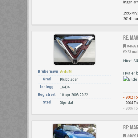
Ingen er 
1995 Mr2 
2014 Lexu
Re: Ma
#4692
23 mai
Nice! Så
Brukernavn
ArildM
Hva er 
Grad
Klubbleder
Innlegg
16434
Registrert
10 apr 2005 22:22
- 2002 T
Sted
Stjørdal
- 2004 
- 2006 T
Re: Ma
#4692