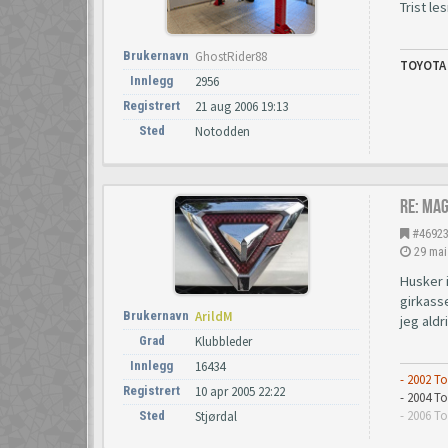
Trist le
Brukernavn
GhostRider88
TOYOTA
Innlegg
2956
Registrert
21 aug 2006 19:13
Sted
Notodden
Re: Ma
#4692
29 mai
Husker i
girkasse
Brukernavn
ArildM
jeg aldr
Grad
Klubbleder
Innlegg
16434
- 2002 T
Registrert
10 apr 2005 22:22
- 2004 
- 2006 T
Sted
Stjørdal