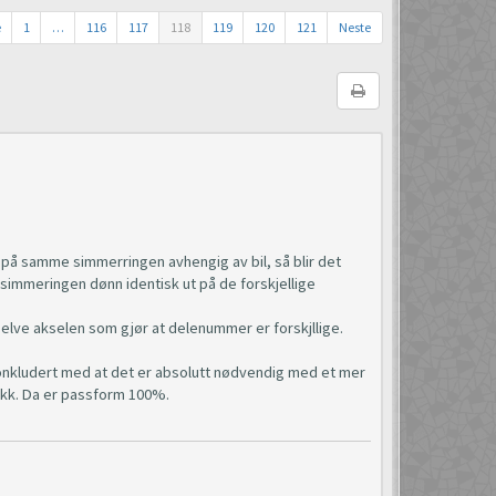
e
1
…
116
117
118
119
120
121
Neste
r på samme simmerringen avhengig av bil, så blir det
 simmeringen dønn identisk ut på de forskjellige
 selve akselen som gjør at delenummer er forskjllige.
konkludert med at det er absolutt nødvendig med et mer
okk. Da er passform 100%.