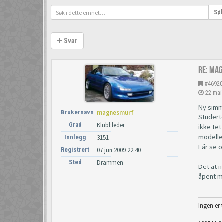
Sø
Svar
Re: Ma
#4692
22 mai
Ny simme
Brukernavn
magnesmurf
Studerte
Grad
Klubbleder
ikke te
modelle
Innlegg
3151
Får se o
Registrert
07 jun 2009 22:40
Sted
Drammen
Det at 
åpent m
Ingen er 