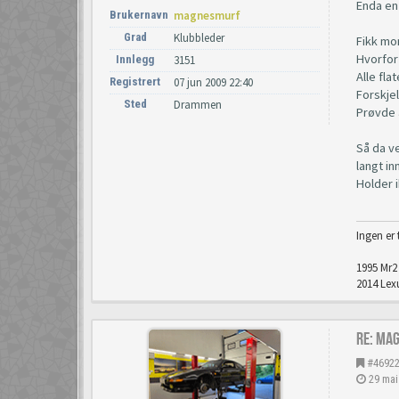
Enda en
Brukernavn
magnesmurf
Grad
Klubbleder
Fikk mon
Hvorfor
Innlegg
3151
Alle fla
Registrert
07 jun 2009 22:40
Forskjel
Sted
Drammen
Prøvde å
Så da ve
langt in
Holder i
Ingen er 
1995 Mr2 
2014 Lexu
Re: Ma
#4692
29 mai