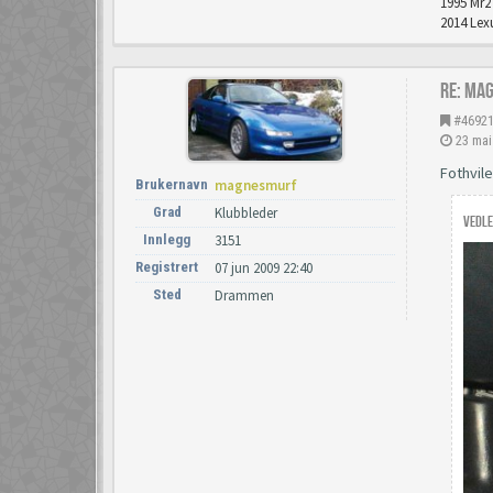
1995 Mr2 
2014 Lexu
Re: Ma
#4692
23 mai
Fothvile
Brukernavn
magnesmurf
Grad
Klubbleder
Vedle
Innlegg
3151
Registrert
07 jun 2009 22:40
Sted
Drammen