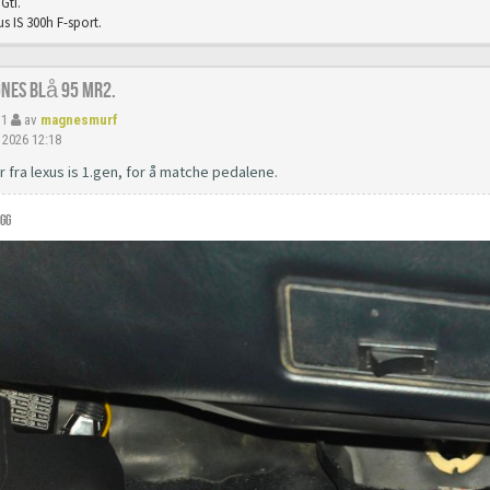
Gti.
s IS 300h F-sport.
gnes Blå 95 Mr2.
11
av
magnesmurf
 2026 12:18
r fra lexus is 1.gen, for å matche pedalene.
gg