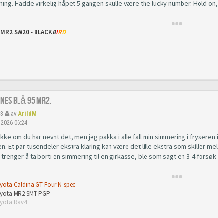
sning. Hadde virkelig håpet 5 gangen skulle være the lucky number. Hold on,
 MR2 SW20
-
BLACK
B
I
R
D
gnes Blå 95 Mr2.
33
av
ArildM
 2026 06:24
kke om du har nevnt det, men jeg pakka i alle fall min simmering i fryseren 
n. Et par tusendeler ekstra klaring kan være det lille ekstra som skiller m
i trenger å ta borti en simmering til en girkasse, ble som sagt en 3-4 forsøk
oyota Caldina GT-Four N-spec
Toyota MR2 SMT PGP
oyota Rav4