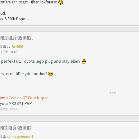
tøffere enn toget! Hilsen lokføreren
Gti.
s IS 300h F-sport.
gnes Blå 95 Mr2.
12
av
ArildM
 2026 18:40
 perfekt ut, Toyota lego plug and play eller?
bryteren til? Hyde modus?
oyota Caldina GT-Four N-spec
Toyota MR2 SMT PGP
oyota Rav4
gnes Blå 95 Mr2.
13
av
magnesmurf