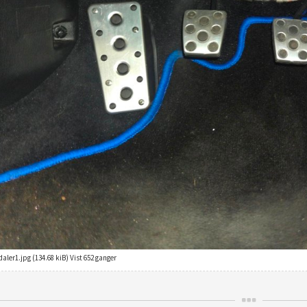
aler1.jpg (134.68 kiB) Vist 652 ganger