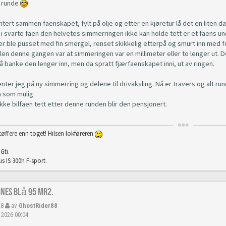
 runde
tert sammen faenskapet, fylt på olje og etter en kjøretur lå det en liten 
 i svarte faen den helvetes simmerringen ikke kan holde tett er et faens un
ter ble pusset med fin smergel, renset skikkelig etterpå og smurt inn med f
len denne gangen var at simmeringen var en millimeter eller to lenger ut. De
 banke den lenger inn, men da spratt fjærfaenskapet inni, ut av ringen.
nter jeg på ny simmerring og delene til drivaksling. Nå er travers og alt r
n som mulig.
kke bilfaen tett etter denne runden blir den pensjonert.
tøffere enn toget! Hilsen lokføreren
Gti.
s IS 300h F-sport.
gnes Blå 95 Mr2.
28
av
GhostRider88
 2026 00:04