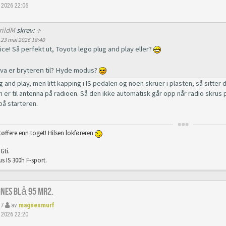
 2026 22:06
rildM
skrev:
↑
23 mai 2026 18:40
ice! Så perfekt ut, Toyota lego plug and play eller?
va er bryteren til? Hyde modus?
g and play, men litt kapping i IS pedalen og noen skruer i plasten, så sitter 
 er til antenna på radioen. Så den ikke automatisk går opp når radio skrus på.
på starteren.
tøffere enn toget! Hilsen lokføreren
Gti.
s IS 300h F-sport.
gnes Blå 95 Mr2.
27
av
magnesmurf
 2026 22:20