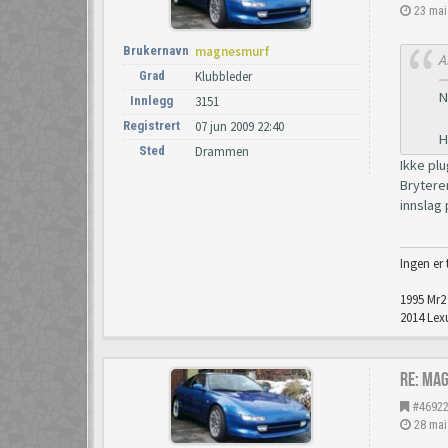
23 mai
Brukernavn
magnesmurf
A
Grad
Klubbleder
N
Innlegg
3151
Registrert
07 jun 2009 22:40
H
Sted
Drammen
Ikke plu
Bryteren
innslag 
Ingen er 
1995 Mr2 
2014 Lexu
Re: Ma
#4692
28 mai