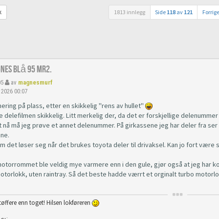
1813 innlegg
Side
118
av
121
Forrig
k
gnes Blå 95 Mr2.
05
av
magnesmurf
 2026 00:07
ring på plass, etter en skikkelig "rens av hullet"
 delefilmen skikkelig. Litt merkelig der, da det er forskjellige delenumme
tt nå må jeg prøve et annet delenummer. På girkassene jeg har deler fra ser
ne.
m det løser seg når det brukes toyota deler til drivaksel. Kan jo fort være
motorrommet ble veldig mye varmere enn i den gule, gjør også at jeg har 
otorlokk, uten raintray. Så det beste hadde værrt et orginalt turbo motorl
tøffere enn toget! Hilsen lokføreren