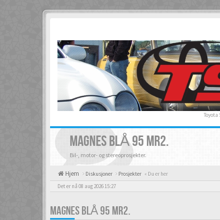
Toyota
MAGNES BLÅ 95 MR2.
Bil-, motor- og stereoprosjekter.
Hjem
Diskusjoner
Prosjekter
« Du er her
Det er nå 08 aug 2026 15:27
MAGNES BLÅ 95 MR2.