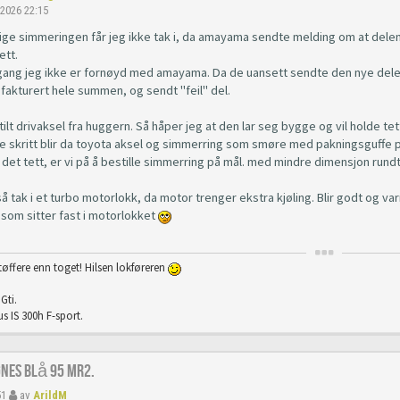
 2026 22:15
tige simmeringen får jeg ikke tak i, da amayama sendte melding om at de
ett.
gang jeg ikke er fornøyd med amayama. Da de uansett sendte den nye delen, 
fakturert hele summen, og sendt "feil" del.
ilt drivaksel fra huggern. Så håper jeg at den lar seg bygge og vil holde t
e skritt blir da toyota aksel og simmerring som smøre med pakningsguffe p
e det tett, er vi på å bestille simmerring på mål. med mindre dimensjon rundt
så tak i et turbo motorlokk, da motor trenger ekstra kjøling. Blir godt o
 som sitter fast i motorlokket
tøffere enn toget! Hilsen lokføreren
Gti.
s IS 300h F-sport.
gnes Blå 95 Mr2.
51
av
ArildM