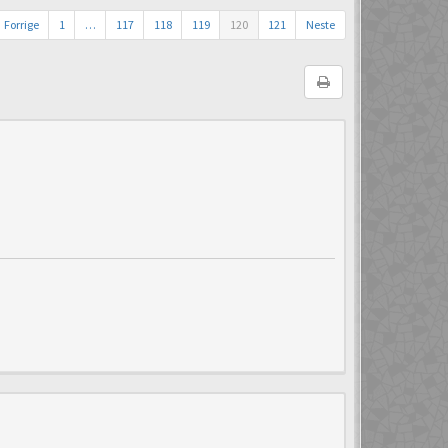
Forrige
1
…
117
118
119
120
121
Neste