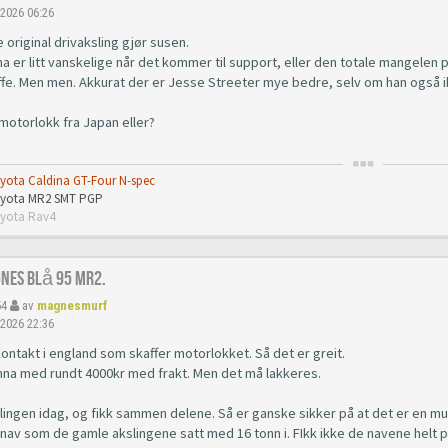
 2026 06:26
 original drivaksling gjør susen.
 er litt vanskelige når det kommer til support, eller den totale mangelen p
ffe. Men men. Akkurat der er Jesse Streeter mye bedre, selv om han også ikk
motorlokk fra Japan eller?
oyota Caldina GT-Four N-spec
Toyota MR2 SMT PGP
oyota Rav4
gnes Blå 95 Mr2.
54
av
magnesmurf
 2026 22:36
ontakt i england som skaffer motorlokket. Så det er greit.
nna med rundt 4000kr med frakt. Men det må lakkeres.
lingen idag, og fikk sammen delene. Så er ganske sikker på at det er en mul
av som de gamle akslingene satt med 16 tonn i. FIkk ikke de navene helt p