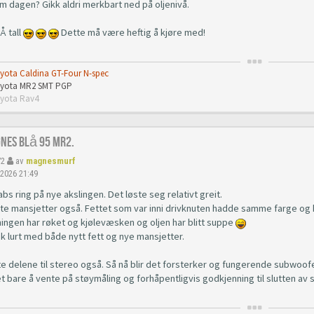
m dagen? Gikk aldri merkbart ned på oljenivå.
RÅ tall
Dette må være heftig å kjøre med!
oyota Caldina GT-Four N-spec
Toyota MR2 SMT PGP
oyota Rav4
gnes Blå 95 Mr2.
72
av
magnesmurf
 2026 21:49
abs ring på nye akslingen. Det løste seg relativt greit.
tte mansjetter også. Fettet som var inni drivknuten hadde samme farge og
ingen har røket og kjølevæsken og oljen har blitt suppe
k lurt med både nytt fett og nye mansjetter.
te delene til stereo også. Så nå blir det forsterker og fungerende subwoofe
et bare å vente på støymåling og forhåpentligvis godkjenning til slutten a