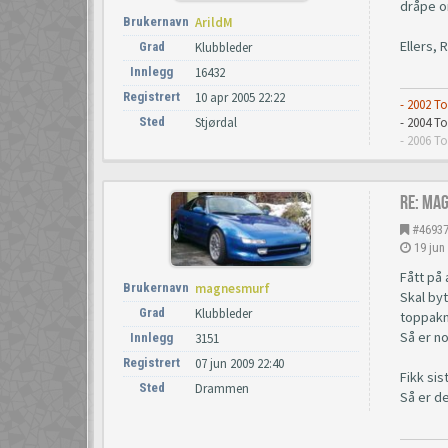
dråpe o
Brukernavn
ArildM
Ellers, 
Grad
Klubbleder
Innlegg
16432
Registrert
10 apr 2005 22:22
- 2002 T
Sted
Stjørdal
- 2004 
- 2006 T
Re: Ma
#4693
19 jun
Fått på 
Brukernavn
magnesmurf
Skal by
Grad
Klubbleder
toppakn
Så er no
Innlegg
3151
Registrert
07 jun 2009 22:40
Fikk sis
Sted
Drammen
Så er d