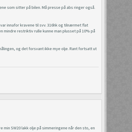
vene som sitter på bilen. Må presse på abs ringer også.
var innafor kravene til svv. 316hk og tilnærmet flat
n mindre restriktiv rulle kunne man plusset på 10% på
målingen, og det forsvant ikke mye olje. Rant fortsatt ut
ere min SW20 lakk olje på simmeringene når den sto, en