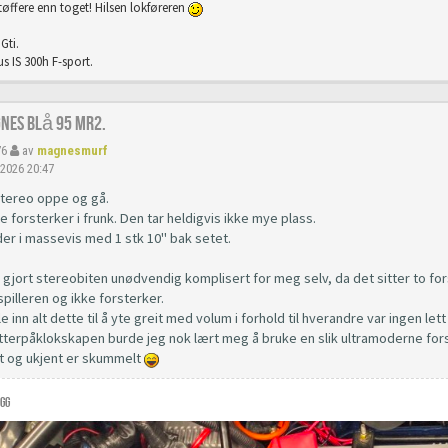
tøffere enn toget! Hilsen lokføreren
Gti.
s IS 300h F-sport.
gnes Blå 95 Mr2.
76
av
magnesmurf
 2026 20:47
stereo oppe og gå.
 forsterker i frunk. Den tar heldigvis ikke mye plass.
der i massevis med 1 stk 10" bak setet.
gjort stereobiten unødvendig komplisert for meg selv, da det sitter to fors
 spilleren og ikke forsterker.
lle inn alt dette til å yte greit med volum i forhold til hverandre var ingen le
etterpåklokskapen burde jeg nok lært meg å bruke en slik ultramoderne f
t og ukjent er skummelt
gg