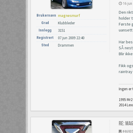
16 jun
Den rik
Brukernavn
magnesmurf
holder t
Grad
Klubbleder
Første 
uansett 
Innlegg
3151
Registrert
07 jun 2009 22:40
Har best
Sted
Drammen
SÅ nest
Blir ikk
Fikk og
raintray
Ingen er 
1995 Mr2 
2014 Lexu
Re: Ma
#4693