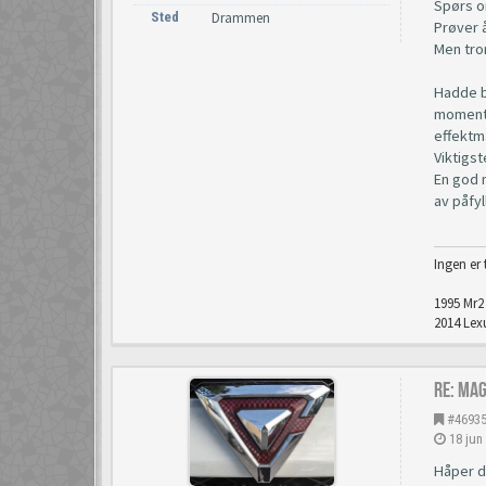
Spørs o
Sted
Drammen
Prøver å
Men tror
Hadde bi
momentk
effektm
Viktigst
En god n
av påfyl
Ingen er 
1995 Mr2 
2014 Lexu
Re: Ma
#4693
18 jun
Håper d